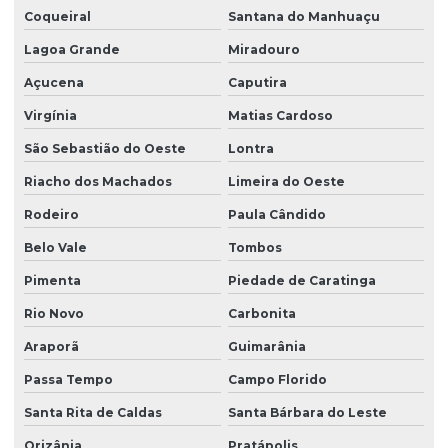
Coqueiral
Santana do Manhuaçu
Lagoa Grande
Miradouro
Açucena
Caputira
Virgínia
Matias Cardoso
São Sebastião do Oeste
Lontra
Riacho dos Machados
Limeira do Oeste
Rodeiro
Paula Cândido
Belo Vale
Tombos
Pimenta
Piedade de Caratinga
Rio Novo
Carbonita
Araporã
Guimarânia
Passa Tempo
Campo Florido
Santa Rita de Caldas
Santa Bárbara do Leste
Orizânia
Pratápolis