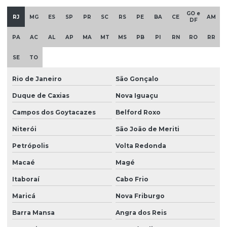
GO e
Empresas de manutenção em ponte rolante
RJ
MG
ES
SP
PR
SC
RS
PE
BA
CE
AM
DF
Equipamentos swf krantechnik brasil
PA
AC
AL
AP
MA
MT
MS
PB
PI
RN
RO
RR
Esteira porta cabo para ponte rolante
SE
TO
Fabricação de caminho de rolamento
Rio de Janeiro
São Gonçalo
Fornecedores de cabo de aço
Duque de Caxias
Nova Iguaçu
Fornecedores de talha elétrica
Campos dos Goytacazes
Belford Roxo
Freio para ponte rolante multimarcas
Niterói
São João de Meriti
Gancho para ponte rolante
Petrópolis
Volta Redonda
Importadora de equipamento swf
Macaé
Magé
Itaboraí
Cabo Frio
Importadora de peças ponte rolante multimarcas
Maricá
Nova Friburgo
Instalação de barramento blindado
Barra Mansa
Angra dos Reis
Instalação de nr 12 em pontes rolantes