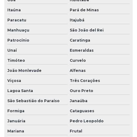
Peças sobressalentes multimarcas
Itaúna
Pará de Minas
Peças sobressalentes para pontes rolantes
Paracatu
Itajubá
Peças para talha elétrica
Manhuaçu
São João del Rei
Ponte rolante fabricante
Patrocínio
Caratinga
Unaí
Esmeraldas
Pontes rolante swf
Timóteo
Curvelo
Pontes rolante e talhas para ambientes perigosos
João Monlevade
Alfenas
Projetos especiais em pontes rolantes
Viçosa
Três Corações
Projetos especiais em talhas elétricas
Lagoa Santa
Ouro Preto
Radio controle para ponte rolante
São Sebastião do Paraíso
Janaúba
Reforma de caminho de rolamento
Formiga
Cataguases
Reforma de ponte rolante
Januária
Pedro Leopoldo
Reforma de ponte rolante em am
Mariana
Frutal