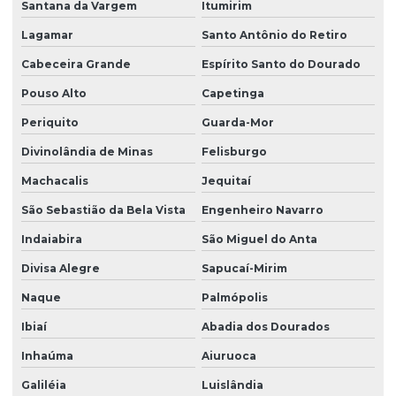
Santana da Vargem
Itumirim
Lagamar
Santo Antônio do Retiro
Cabeceira Grande
Espírito Santo do Dourado
Pouso Alto
Capetinga
Periquito
Guarda-Mor
Divinolândia de Minas
Felisburgo
Machacalis
Jequitaí
São Sebastião da Bela Vista
Engenheiro Navarro
Indaiabira
São Miguel do Anta
Divisa Alegre
Sapucaí-Mirim
Naque
Palmópolis
Ibiaí
Abadia dos Dourados
Inhaúma
Aiuruoca
Galiléia
Luislândia