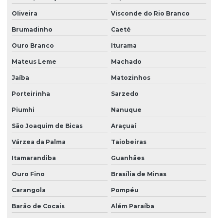
Talha elétrica para ponte rolante
Oliveira
Visconde do Rio Branco
Brumadinho
Caeté
Talhas elétricas de cabo de aço
Ouro Branco
Iturama
Talhas elétricas de cabo de aço swf
Mateus Leme
Machado
Talhas elétricas de corrente swf
Jaíba
Matozinhos
Topografia caminho de rolamento
Porteirinha
Sarzedo
Treinamento para operadores de ponte rolante
Piumhi
Nanuque
Treinamento de ponte rolante
São Joaquim de Bicas
Araçuaí
Trilhos para pontes rolantes
Várzea da Palma
Taiobeiras
Trilhos de rolamento para pontes rolantes
Itamarandiba
Guanhães
Venda de peças para pontes rolantes
Ouro Fino
Brasília de Minas
Venda de talha cabo de aço
Carangola
Pompéu
Venda de talha elétrica
Barão de Cocais
Além Paraíba