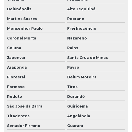
Delfinópolis
Alto Jequitibá
Martins Soares
Pocrane
Monsenhor Paulo
Frei Inocêncio
Coronel Murta
Nazareno
Coluna
Pains
Japonvar
Santa Cruz de Minas
Araponga
Pavão
Florestal
Delfim Moreira
Formoso
Tiros
Reduto
Durandé
São José da Barra
Guiricema
Tiradentes
Angelândia
Senador Firmino
Guarani