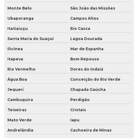
Monte Belo
São João das Missões
Ubaporanga
Campos Altos
Itatiaiuçu
Rio Casca
Santa Maria do Suaçuí
Lagoa Dourada
Ilicínea
Mar de Espanha
Itapeva
Bom Repouso
Rio Vermelho
Dores do Indaiá
Água Boa
Conceição do Rio Verde
Jequeri
Chapada Gaúcha
Cambuquira
Perdigão
Teixeiras
Cristais
Mato Verde
Iapu
Andrelândia
Cachoeira de Minas