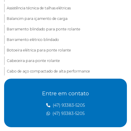
Assistência técnica de talhas elétricas
Balancim para içamento de carga
Barramento blindado para ponte rolante
Barramento elétrico blindado
Botoeira elétrica para ponte rolante
Cabeceira para ponte rolante
Cabo de aço compactado de alta performance
Cabo de aço para elevação de carga
Entre em contato
Cabo de aço para elevadores
Cabo de aço para içamento de carga
(47) 93383-5205
(47) 93383-5205
Cabo de aço para movimentação de carga
Cabo de aço para ponte rolante