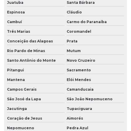
Juatuba
Santa Bárbara
Venda de talha elétrica de grau alimentício
Espinosa
Cláudio
Venda de talha elétrica para usina hidrelétrica
Cambuí
Carmo do Paranaíba
Três Marias
Coromandel
Conceição das Alagoas
Prata
Rio Pardo de Minas
Mutum
Santo Antônio do Monte
Novo Cruzeiro
Pitangui
Sacramento
Mantena
Elói Mendes
Campos Gerais
Camanducaia
São José da Lapa
São João Nepomuceno
Jacutinga
Tupaciguara
Coração de Jesus
Aimorés
Nepomuceno
Pedra Azul