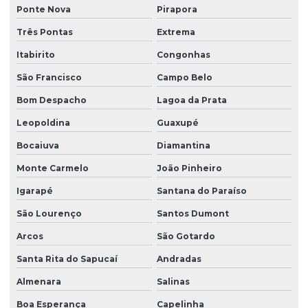
Reforma de ponte rolante em pr
Ponte Nova
Pirapora
Reforma de ponte rolante em rs
Três Pontas
Extrema
Reforma de ponte rolante em sc
Itabirito
Congonhas
São Francisco
Campo Belo
Reforma de ponte rolante em sp
Bom Despacho
Lagoa da Prata
Reforma de talha elétrica
Leopoldina
Guaxupé
Reforma de talha elétrica em am
Bocaiuva
Diamantina
Reforma de talha elétrica em sc
Monte Carmelo
João Pinheiro
Representação swf krantechnik brasil
Igarapé
Santana do Paraíso
Retrofit de pontes rolantes
São Lourenço
Santos Dumont
Sensor anti colisão ponte rolante
Arcos
São Gotardo
Sinalizador áudio visual
Santa Rita do Sapucaí
Andradas
Sistema festoon para pontes rolantes
Almenara
Salinas
Talha elétrica de corrente
Boa Esperança
Capelinha