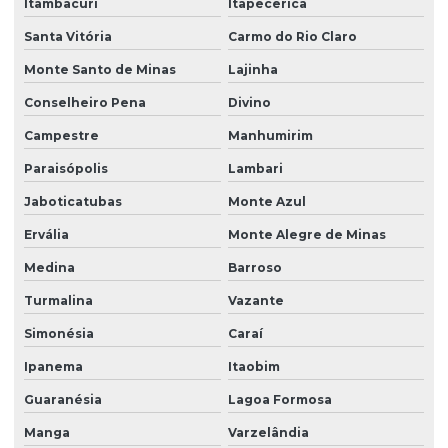
Itambacuri
Itapecerica
Santa Vitória
Carmo do Rio Claro
Monte Santo de Minas
Lajinha
Conselheiro Pena
Divino
Campestre
Manhumirim
Paraisópolis
Lambari
Jaboticatubas
Monte Azul
Ervália
Monte Alegre de Minas
Medina
Barroso
Turmalina
Vazante
Simonésia
Caraí
Ipanema
Itaobim
Guaranésia
Lagoa Formosa
Manga
Varzelândia