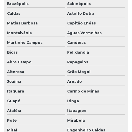
Brazópolis
Sabinópolis
Caldas
Astolfo Dutra
Matias Barbosa
Capitão Enéas
Montalvânia
Águas Vermelhas
Martinho Campos
Candeias
Bicas
Felixlândia
Abre Campo
Papagaios
Alterosa
Grão Mogol
Joaíma
Areado
Itaguara
Carmo de Minas
Guapé
Itinga
Ataléia
Itapagipe
Poté
Mirabela
Miraí
Engenheiro Caldas