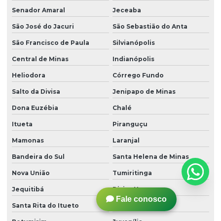
Senador Amaral
Jeceaba
São José do Jacuri
São Sebastião do Anta
São Francisco de Paula
Silvianópolis
Central de Minas
Indianópolis
Heliodora
Córrego Fundo
Salto da Divisa
Jenipapo de Minas
Dona Euzébia
Chalé
Itueta
Piranguçu
Mamonas
Laranjal
Bandeira do Sul
Santa Helena de Minas
Nova União
Tumiritinga
Jequitibá
Divisa Nova
Fale conosco
Santa Rita do Itueto
Alto Caparaó