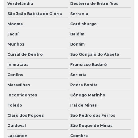
Verdelândia
Desterro de Entre Rios
São João Batista do Glória
Serrania
Moema
Cordisburgo
Jacuí
Baldim
Munhoz
Bonfim
Curral de Dentro
São Gonçalo do Abaeté
Inimutaba
Francisco Badaró
Confins
Sericita
Maravilhas
Pedra Bonita
Inconfidentes
Cônego Marinho
Toledo
Iraí de Minas
Claro dos Poções
São Pedro dos Ferros
Guidoval
São Roque de Minas
Lassance
Coimbra