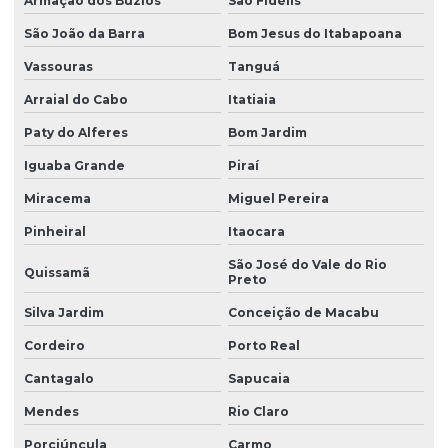
Armação dos Búzios
São Fidélis
São João da Barra
Bom Jesus do Itabapoana
Manutenção preventiva ponte rolante caxias do sul
Vassouras
Tanguá
Manutenção preventiva ponte rolante curitiba
Arraial do Cabo
Itatiaia
Manutenção preventiva ponte rolante itajaí
Paty do Alferes
Bom Jardim
Manutenção preventiva ponte rolante jaraguá do sul
Iguaba Grande
Piraí
Manutenção preventiva ponte rolante joinville
Miracema
Miguel Pereira
Manutenção preventiva de ponte rolante em mg
Pinheiral
Itaocara
Manutenção preventiva de ponte rolante em pr
São José do Vale do Rio
Quissamã
Preto
Manutenção preventiva ponte rolante rio do sul
Silva Jardim
Conceição de Macabu
Manutenção preventiva de ponte rolante em rs
Cordeiro
Porto Real
Manutenção preventiva ponte rolante são josé dos pinhais
Cantagalo
Sapucaia
Manutenção preventiva de ponte rolante em sc
Mendes
Rio Claro
Manutenção preventiva de ponte rolante em sp
Porciúncula
Carmo