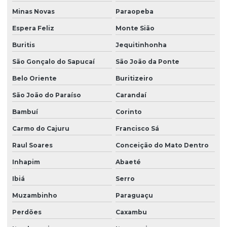
Minas Novas
Paraopeba
Espera Feliz
Monte Sião
Buritis
Jequitinhonha
São Gonçalo do Sapucaí
São João da Ponte
Belo Oriente
Buritizeiro
São João do Paraíso
Carandaí
Bambuí
Corinto
Carmo do Cajuru
Francisco Sá
Raul Soares
Conceição do Mato Dentro
Inhapim
Abaeté
Ibiá
Serro
Muzambinho
Paraguaçu
Perdões
Caxambu