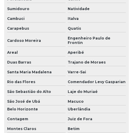
Manutenção preventiva em pontes rolantes
Sumidouro
Natividade
Manutenção preventiva de talha elétrica em am
Cambuci
Italva
Manutenção preventiva de talha elétrica em mg
Carapebus
Quatis
Manutenção preventiva de talha elétrica em pr
Engenheiro Paulo de
Cardoso Moreira
Frontin
Manutenção preventiva de talha elétrica em rs
Areal
Aperibé
Manutenção preventiva de talha elétrica em sc
Duas Barras
Trajano de Moraes
Manutenção preventiva de talha elétrica em sp
Santa Maria Madalena
Varre-Sai
Manutenção preventiva em talhas elétricas
Rio das Flores
Comendador Levy Gasparian
Modernização de ponte rolante
São Sebastião do Alto
Laje do Muriaé
São José de Ubá
Macuco
Montagem de barramento blindado
Belo Horizonte
Uberlândia
Montagem de caminho de rolamento
Contagem
Juiz de Fora
Montagem e desmontagem de ponte rolante
Montes Claros
Betim