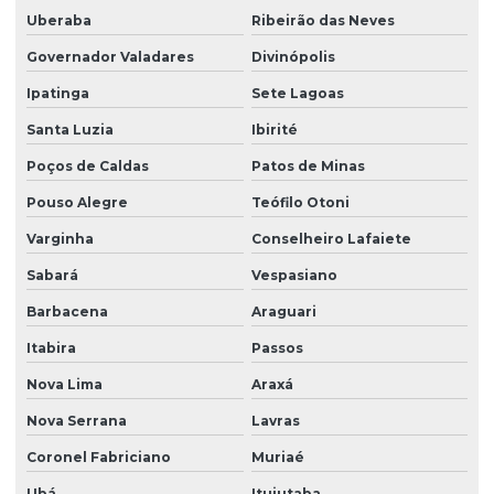
Montagem de ponte rolante
Uberaba
Ribeirão das Neves
Montagem de talha elétrica
Governador Valadares
Divinópolis
Motor elétrico para ponte rolante
Ipatinga
Sete Lagoas
Motor para ponte rolante
Santa Luzia
Ibirité
Motor redutor para ponte rolante
Poços de Caldas
Patos de Minas
Movimentação de cargas laner
Pouso Alegre
Teófilo Otoni
Varginha
Conselheiro Lafaiete
Painel elétrico para ponte rolante
Sabará
Vespasiano
Painel elétrico para talha
Barbacena
Araguari
Peças para ponte rolante
Itabira
Passos
Peças para ponte rolante swf
Nova Lima
Araxá
Peças para pontes rolantes de qualquer marca
Nova Serrana
Lavras
Peças de reposição para pontes rolantes
Coronel Fabriciano
Muriaé
Peças de reposição para talhas
Ubá
Ituiutaba