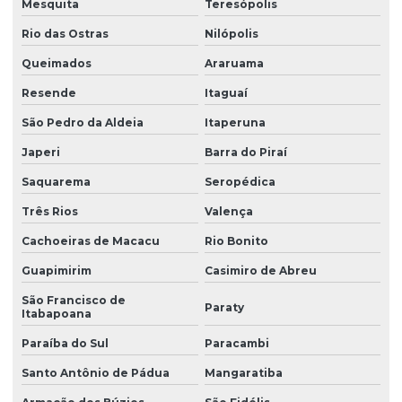
Mesquita
Teresópolis
Inversor de frequência para ponte rolante
Rio das Ostras
Nilópolis
Laudo de ponte rolante
Queimados
Araruama
Limitador de carga para ponte rolante
Resende
Itaguaí
Manutenção corretiva de ponte rolante em am
São Pedro da Aldeia
Itaperuna
Manutenção corretiva de ponte rolante em sc
Japeri
Barra do Piraí
Manutenção corretiva em pontes rolantes
Saquarema
Seropédica
Manutenção corretiva em talhas
Três Rios
Valença
Manutenção ponte rolante
Cachoeiras de Macacu
Rio Bonito
Guapimirim
Casimiro de Abreu
Manutenção ponte rolante rio de janeiro
São Francisco de
Manutenção ponte rolante santa catarina
Paraty
Itabapoana
Manutenção ponte rolante swf
Paraíba do Sul
Paracambi
Manutenção preventiva de ponte rolante em am
Santo Antônio de Pádua
Mangaratiba
Manutenção preventiva ponte rolante araquari