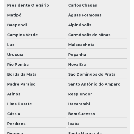
Presidente Olegário
Carlos Chagas
Matipó
Águas Formosas
Baependi
Alpinópolis
Campina Verde
Carmópolis de Minas
Luz
Malacacheta
Urucuia
Peçanha
Rio Pomba
Nova Era
Borda da Mata
São Domingos do Prata
Padre Paraíso
Santo Antônio do Amparo
Arinos
Resplendor
Lima Duarte
Itacarambi
Cássia
Bom Sucesso
Perdizes
Ipaba
Piranga
Santa Margarida