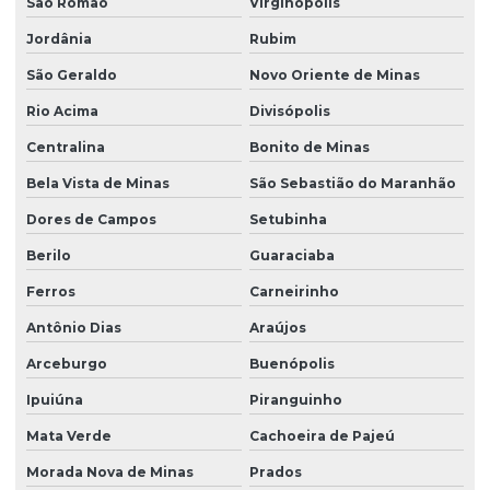
São Romão
Virginópolis
Jordânia
Rubim
São Geraldo
Novo Oriente de Minas
Rio Acima
Divisópolis
Centralina
Bonito de Minas
Bela Vista de Minas
São Sebastião do Maranhão
Dores de Campos
Setubinha
Berilo
Guaraciaba
Ferros
Carneirinho
Antônio Dias
Araújos
Arceburgo
Buenópolis
Ipuiúna
Piranguinho
Mata Verde
Cachoeira de Pajeú
Morada Nova de Minas
Prados