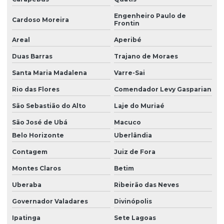
Manutenção preventiva de talha elétrica em pr
Engenheiro Paulo de
Cardoso Moreira
Frontin
Manutenção preventiva de talha elétrica em rs
Areal
Aperibé
Manutenção preventiva de talha elétrica em sc
Duas Barras
Trajano de Moraes
Manutenção preventiva de talha elétrica em sp
Santa Maria Madalena
Varre-Sai
Manutenção preventiva em talhas elétricas
Rio das Flores
Comendador Levy Gasparian
Modernização de ponte rolante
São Sebastião do Alto
Laje do Muriaé
São José de Ubá
Macuco
Montagem de barramento blindado
Belo Horizonte
Uberlândia
Montagem de caminho de rolamento
Contagem
Juiz de Fora
Montagem e desmontagem de ponte rolante
Montes Claros
Betim
Montagem de ponte rolante
Uberaba
Ribeirão das Neves
Montagem de talha elétrica
Governador Valadares
Divinópolis
Motor elétrico para ponte rolante
Ipatinga
Sete Lagoas