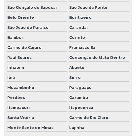
São Gonçalo do Sapucaí
São João da Ponte
Belo Oriente
Buritizeiro
São João do Paraíso
Carandaí
Bambuí
Corinto
Carmo do Cajuru
Francisco Sá
Raul Soares
Conceição do Mato Dentro
Inhapim
Abaeté
Ibiá
Serro
Muzambinho
Paraguaçu
Perdões
Caxambu
Itambacuri
Itapecerica
Santa Vitória
Carmo do Rio Claro
Monte Santo de Minas
Lajinha