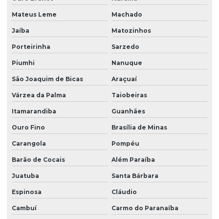
Talhas elétricas de cabo de aço swf
Mateus Leme
Machado
Talhas elétricas de corrente swf
Jaíba
Matozinhos
Topografia caminho de rolamento
Porteirinha
Sarzedo
Treinamento para operadores de ponte rolante
Piumhi
Nanuque
Treinamento de ponte rolante
São Joaquim de Bicas
Araçuaí
Trilhos para pontes rolantes
Várzea da Palma
Taiobeiras
Trilhos de rolamento para pontes rolantes
Itamarandiba
Guanhães
Venda de peças para pontes rolantes
Ouro Fino
Brasília de Minas
Venda de talha cabo de aço
Carangola
Pompéu
Venda de talha elétrica
Barão de Cocais
Além Paraíba
Juatuba
Santa Bárbara
Venda de talha elétrica de grau alimentício
Espinosa
Cláudio
Venda de talha elétrica para usina hidrelétrica
Cambuí
Carmo do Paranaíba