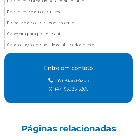
Barramento blindado para ponte rolante
Barramento elétrico blindado
Botoeira elétrica para ponte rolante
Cabeceira para ponte rolante
Cabo de aço compactado de alta performance
Cabo de aço para elevação de carga
Entre em contato
Cabo de aço para elevadores
Cabo de aço para içamento de carga
(47) 93383-5205
(47) 93383-5205
Cabo de aço para movimentação de carga
Cabo de aço para ponte rolante
Cabo de aço para talha elétrica
Caminho de rolamento para pontes rolantes
Páginas relacionadas
Célula carga industrial