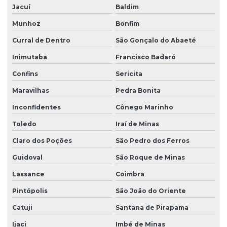
Jacuí
Baldim
Munhoz
Bonfim
Curral de Dentro
São Gonçalo do Abaeté
Inimutaba
Francisco Badaró
Confins
Sericita
Maravilhas
Pedra Bonita
Inconfidentes
Cônego Marinho
Toledo
Iraí de Minas
Claro dos Poções
São Pedro dos Ferros
Guidoval
São Roque de Minas
Lassance
Coimbra
Pintópolis
São João do Oriente
Catuji
Santana de Pirapama
Ijaci
Imbé de Minas