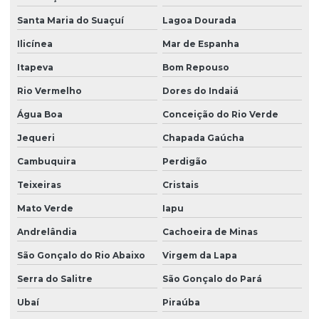
Santa Maria do Suaçuí
Lagoa Dourada
Ilicínea
Mar de Espanha
Itapeva
Bom Repouso
Rio Vermelho
Dores do Indaiá
Água Boa
Conceição do Rio Verde
Jequeri
Chapada Gaúcha
Cambuquira
Perdigão
Teixeiras
Cristais
Mato Verde
Iapu
Andrelândia
Cachoeira de Minas
São Gonçalo do Rio Abaixo
Virgem da Lapa
Serra do Salitre
São Gonçalo do Pará
Ubaí
Piraúba