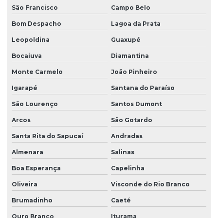
São Francisco
Campo Belo
Reforma de ponte rolante em sp
Bom Despacho
Lagoa da Prata
Reforma de talha elétrica
Leopoldina
Guaxupé
Reforma de talha elétrica em am
Bocaiuva
Diamantina
Reforma de talha elétrica em sc
Monte Carmelo
João Pinheiro
Representação swf krantechnik brasil
Igarapé
Santana do Paraíso
Retrofit de pontes rolantes
São Lourenço
Santos Dumont
Sensor anti colisão ponte rolante
Arcos
São Gotardo
Sinalizador áudio visual
Santa Rita do Sapucaí
Andradas
Sistema festoon para pontes rolantes
Almenara
Salinas
Talha elétrica de corrente
Boa Esperança
Capelinha
Talha elétrica para ponte rolante
Oliveira
Visconde do Rio Branco
Brumadinho
Caeté
Talhas elétricas de cabo de aço
Ouro Branco
Iturama