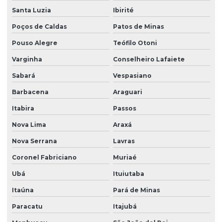
Motor para ponte rolante
Santa Luzia
Ibirité
Motor redutor para ponte rolante
Poços de Caldas
Patos de Minas
Movimentação de cargas laner
Pouso Alegre
Teófilo Otoni
Varginha
Conselheiro Lafaiete
Painel elétrico para ponte rolante
Sabará
Vespasiano
Painel elétrico para talha
Barbacena
Araguari
Peças para ponte rolante
Itabira
Passos
Peças para ponte rolante swf
Nova Lima
Araxá
Peças para pontes rolantes de qualquer marca
Nova Serrana
Lavras
Peças de reposição para pontes rolantes
Coronel Fabriciano
Muriaé
Peças de reposição para talhas
Ubá
Ituiutaba
Peças sobressalentes multimarcas
Itaúna
Pará de Minas
Peças sobressalentes para pontes rolantes
Paracatu
Itajubá
Peças para talha elétrica