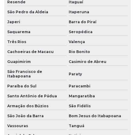
Resende
Itaguaí
Manutenção corretiva de ponte rolante em am
São Pedro da Aldeia
Itaperuna
Manutenção corretiva de ponte rolante em sc
Japeri
Barra do Piraí
Manutenção corretiva em pontes rolantes
Saquarema
Seropédica
Manutenção corretiva em talhas
Três Rios
Valença
Manutenção ponte rolante
Cachoeiras de Macacu
Rio Bonito
Guapimirim
Casimiro de Abreu
Manutenção ponte rolante rio de janeiro
São Francisco de
Manutenção ponte rolante santa catarina
Paraty
Itabapoana
Manutenção ponte rolante swf
Paraíba do Sul
Paracambi
Manutenção preventiva de ponte rolante em am
Santo Antônio de Pádua
Mangaratiba
Manutenção preventiva ponte rolante araquari
Armação dos Búzios
São Fidélis
São João da Barra
Bom Jesus do Itabapoana
Manutenção preventiva ponte rolante caxias do sul
Vassouras
Tanguá
Manutenção preventiva ponte rolante curitiba