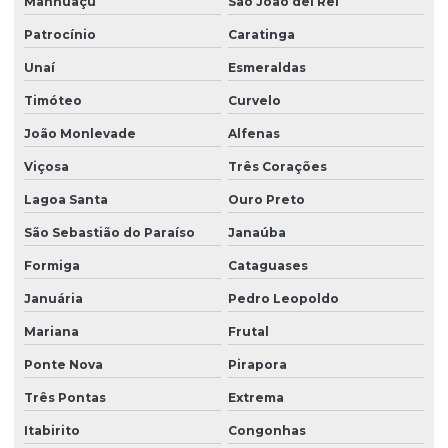
Manhuaçu
São João del Rei
Ponte rolante fabricante
Patrocínio
Caratinga
Unaí
Esmeraldas
Pontes rolante swf
Timóteo
Curvelo
Pontes rolante e talhas para ambientes perigosos
João Monlevade
Alfenas
Projetos especiais em pontes rolantes
Viçosa
Três Corações
Projetos especiais em talhas elétricas
Lagoa Santa
Ouro Preto
Radio controle para ponte rolante
São Sebastião do Paraíso
Janaúba
Reforma de caminho de rolamento
Formiga
Cataguases
Reforma de ponte rolante
Januária
Pedro Leopoldo
Reforma de ponte rolante em am
Mariana
Frutal
Reforma de ponte rolante em pr
Ponte Nova
Pirapora
Reforma de ponte rolante em rs
Três Pontas
Extrema
Reforma de ponte rolante em sc
Itabirito
Congonhas