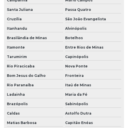
Campanha
Mário Campos
Santa Juliana
Passa Quatro
Cruzília
São João Evangelista
Itanhandu
Alvinópolis
Brasilândia de Minas
Botelhos
Itamonte
Entre Rios de Minas
Tarumirim
Capinópolis
Rio Piracicaba
Nova Ponte
Bom Jesus do Galho
Fronteira
Rio Paranaíba
Itaú de Minas
Ladainha
Maria da Fé
Brazópolis
Sabinópolis
Caldas
Astolfo Dutra
Matias Barbosa
Capitão Enéas