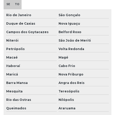
Esteira porta cabo para ponte rolante
SE
TO
Fabricação de caminho de rolamento
Rio de Janeiro
São Gonçalo
Fornecedores de cabo de aço
Duque de Caxias
Nova Iguaçu
Fornecedores de talha elétrica
Campos dos Goytacazes
Belford Roxo
Freio para ponte rolante multimarcas
Niterói
São João de Meriti
Gancho para ponte rolante
Petrópolis
Volta Redonda
Importadora de equipamento swf
Macaé
Magé
Itaboraí
Cabo Frio
Importadora de peças ponte rolante multimarcas
Maricá
Nova Friburgo
Instalação de barramento blindado
Barra Mansa
Angra dos Reis
Instalação de nr 12 em pontes rolantes
Mesquita
Teresópolis
Inversor de frequência para ponte rolante
Rio das Ostras
Nilópolis
Laudo de ponte rolante
Queimados
Araruama
Limitador de carga para ponte rolante