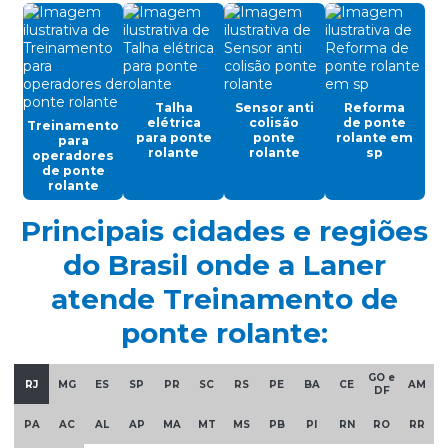
Célula de carga para ponte rolante
Chave fim de curso para ponte rolante
Controle remoto para ponte rolante
Talha
Sensor anti
Reforma
elétrica
colisão
de ponte
Treinamento
Cortina de cabo ponte rolante
para ponte
ponte
rolante em
para
rolante
rolante
sp
operadores
Discos de freios ponte rolante multimarcas
de ponte
rolante
Distribuidor autorizado swf krantechnik brasil
Principais cidades e regiões
Empresa especializada em manutenção de ponte rolante
do Brasil onde a Laner
Empresa de ponte rolante
atende Treinamento de
Empresa de talha elétrica
ponte rolante:
Empresas de barramento blindado
GO e
Empresas de manutenção em ponte rolante
RJ
MG
ES
SP
PR
SC
RS
PE
BA
CE
AM
DF
Equipamentos swf krantechnik brasil
PA
AC
AL
AP
MA
MT
MS
PB
PI
RN
RO
RR