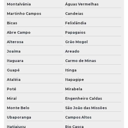
Montalvânia
Águas Vermelhas
Martinho Campos
Candeias
Bicas
Felixlândia
Abre Campo
Papagaios
Alterosa
Grão Mogol
Joaíma
Areado
Itaguara
Carmo de Minas
Guapé
Itinga
Ataléia
Itapagipe
Poté
Mirabela
Miraí
Engenheiro Caldas
Monte Belo
São João das Missões
Ubaporanga
Campos Altos
Itatiaiuçu
Rio Casca