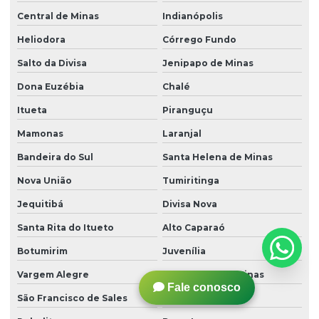
Central de Minas
Indianópolis
Heliodora
Córrego Fundo
Salto da Divisa
Jenipapo de Minas
Dona Euzébia
Chalé
Itueta
Piranguçu
Mamonas
Laranjal
Bandeira do Sul
Santa Helena de Minas
Nova União
Tumiritinga
Jequitibá
Divisa Nova
Santa Rita do Itueto
Alto Caparaó
Botumirim
Juvenília
Vargem Alegre
Ouro Verde de Minas
Fale conosco
São Francisco de Sales
Palma