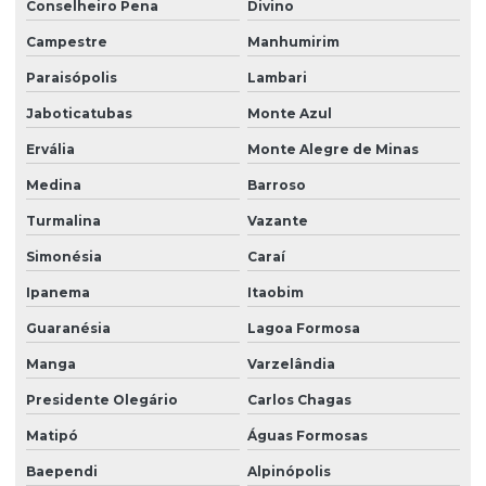
Conselheiro Pena
Divino
Campestre
Manhumirim
Paraisópolis
Lambari
Jaboticatubas
Monte Azul
Ervália
Monte Alegre de Minas
Medina
Barroso
Turmalina
Vazante
Simonésia
Caraí
Ipanema
Itaobim
Guaranésia
Lagoa Formosa
Manga
Varzelândia
Presidente Olegário
Carlos Chagas
Matipó
Águas Formosas
Baependi
Alpinópolis