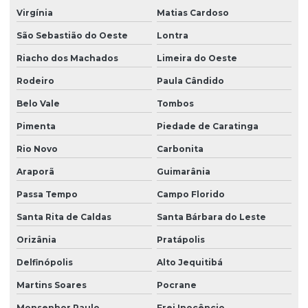
Virgínia
Matias Cardoso
São Sebastião do Oeste
Lontra
Riacho dos Machados
Limeira do Oeste
Rodeiro
Paula Cândido
Belo Vale
Tombos
Pimenta
Piedade de Caratinga
Rio Novo
Carbonita
Araporã
Guimarânia
Passa Tempo
Campo Florido
Santa Rita de Caldas
Santa Bárbara do Leste
Orizânia
Pratápolis
Delfinópolis
Alto Jequitibá
Martins Soares
Pocrane
Monsenhor Paulo
Frei Inocêncio