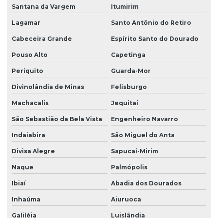
Santana da Vargem
Itumirim
Lagamar
Santo Antônio do Retiro
Cabeceira Grande
Espírito Santo do Dourado
Pouso Alto
Capetinga
Periquito
Guarda-Mor
Divinolândia de Minas
Felisburgo
Machacalis
Jequitaí
São Sebastião da Bela Vista
Engenheiro Navarro
Indaiabira
São Miguel do Anta
Divisa Alegre
Sapucaí-Mirim
Naque
Palmópolis
Ibiaí
Abadia dos Dourados
Inhaúma
Aiuruoca
Galiléia
Luislândia