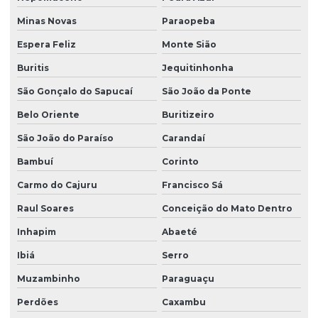
Minas Novas
Paraopeba
Espera Feliz
Monte Sião
Buritis
Jequitinhonha
São Gonçalo do Sapucaí
São João da Ponte
Belo Oriente
Buritizeiro
São João do Paraíso
Carandaí
Bambuí
Corinto
Carmo do Cajuru
Francisco Sá
Raul Soares
Conceição do Mato Dentro
Inhapim
Abaeté
Ibiá
Serro
Muzambinho
Paraguaçu
Perdões
Caxambu