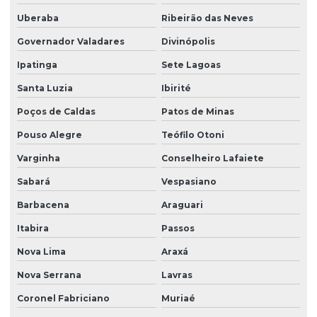
Motor elétrico para ponte rolante
Uberaba
Ribeirão das Neves
Motor para ponte rolante
Governador Valadares
Divinópolis
Motor redutor para ponte rolante
Ipatinga
Sete Lagoas
Movimentação de cargas laner
Santa Luzia
Ibirité
Poços de Caldas
Patos de Minas
Painel elétrico para ponte rolante
Pouso Alegre
Teófilo Otoni
Painel elétrico para talha
Varginha
Conselheiro Lafaiete
Peças para ponte rolante
Sabará
Vespasiano
Peças para ponte rolante swf
Barbacena
Araguari
Peças para pontes rolantes de qualquer marca
Itabira
Passos
Peças de reposição para pontes rolantes
Nova Lima
Araxá
Peças de reposição para talhas
Nova Serrana
Lavras
Peças sobressalentes multimarcas
Coronel Fabriciano
Muriaé
Peças sobressalentes para pontes rolantes