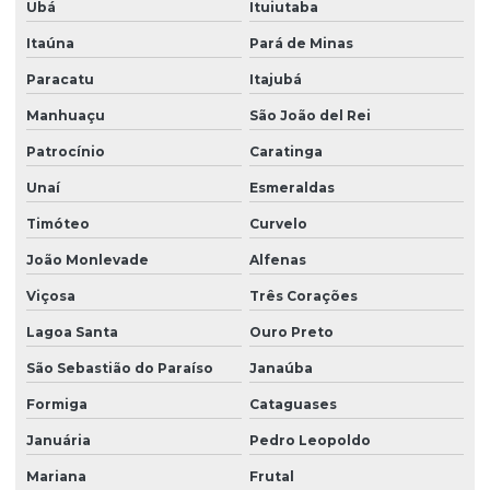
Ubá
Ituiutaba
Peças para talha elétrica
Itaúna
Pará de Minas
Ponte rolante fabricante
Paracatu
Itajubá
Manhuaçu
São João del Rei
Pontes rolante swf
Patrocínio
Caratinga
Pontes rolante e talhas para ambientes perigosos
Unaí
Esmeraldas
Projetos especiais em pontes rolantes
Timóteo
Curvelo
Projetos especiais em talhas elétricas
João Monlevade
Alfenas
Radio controle para ponte rolante
Viçosa
Três Corações
Reforma de caminho de rolamento
Lagoa Santa
Ouro Preto
Reforma de ponte rolante
São Sebastião do Paraíso
Janaúba
Reforma de ponte rolante em am
Formiga
Cataguases
Reforma de ponte rolante em pr
Januária
Pedro Leopoldo
Reforma de ponte rolante em rs
Mariana
Frutal