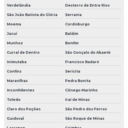
Verdelândia
Desterro de Entre Rios
São João Batista do Glória
Serrania
Moema
Cordisburgo
Jacuí
Baldim
Munhoz
Bonfim
Curral de Dentro
São Gonçalo do Abaeté
Inimutaba
Francisco Badaró
Confins
Sericita
Maravilhas
Pedra Bonita
Inconfidentes
Cônego Marinho
Toledo
Iraí de Minas
Claro dos Poções
São Pedro dos Ferros
Guidoval
São Roque de Minas
Lassance
Coimbra