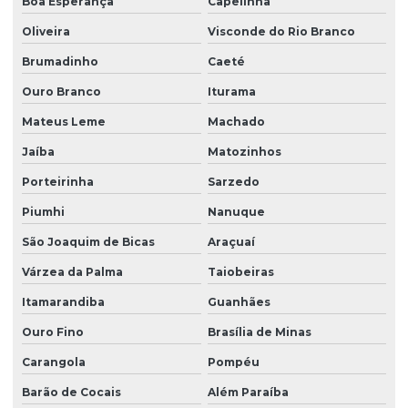
Boa Esperança
Capelinha
Talhas elétricas de cabo de aço
Oliveira
Visconde do Rio Branco
Talhas elétricas de cabo de aço swf
Brumadinho
Caeté
Talhas elétricas de corrente swf
Ouro Branco
Iturama
Topografia caminho de rolamento
Mateus Leme
Machado
Treinamento para operadores de ponte rolante
Jaíba
Matozinhos
Treinamento de ponte rolante
Porteirinha
Sarzedo
Trilhos para pontes rolantes
Piumhi
Nanuque
Trilhos de rolamento para pontes rolantes
São Joaquim de Bicas
Araçuaí
Venda de peças para pontes rolantes
Várzea da Palma
Taiobeiras
Venda de talha cabo de aço
Itamarandiba
Guanhães
Venda de talha elétrica
Ouro Fino
Brasília de Minas
Carangola
Pompéu
Venda de talha elétrica de grau alimentício
Barão de Cocais
Além Paraíba
Venda de talha elétrica para usina hidrelétrica