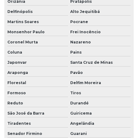
Orizânia
Pratápolis
Delfinópolis
Alto Jequitibá
Martins Soares
Pocrane
Monsenhor Paulo
Frei Inocêncio
Coronel Murta
Nazareno
Coluna
Pains
Japonvar
Santa Cruz de Minas
Araponga
Pavão
Florestal
Delfim Moreira
Formoso
Tiros
Reduto
Durandé
São José da Barra
Guiricema
Tiradentes
Angelândia
Senador Firmino
Guarani