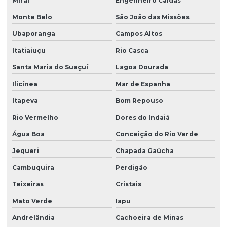
Miraí
Engenheiro Caldas
Monte Belo
São João das Missões
Ubaporanga
Campos Altos
Itatiaiuçu
Rio Casca
Santa Maria do Suaçuí
Lagoa Dourada
Ilicínea
Mar de Espanha
Itapeva
Bom Repouso
Rio Vermelho
Dores do Indaiá
Água Boa
Conceição do Rio Verde
Jequeri
Chapada Gaúcha
Cambuquira
Perdigão
Teixeiras
Cristais
Mato Verde
Iapu
Andrelândia
Cachoeira de Minas