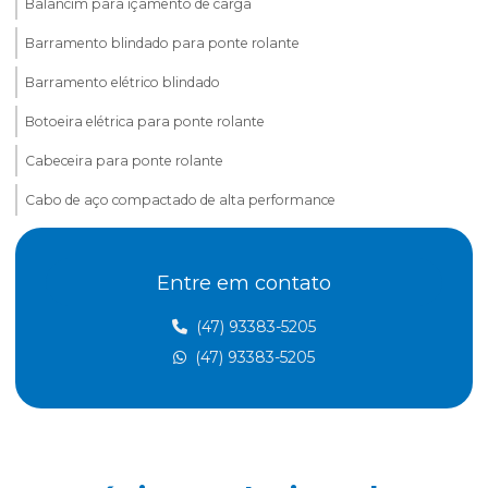
Balancim para içamento de carga
Barramento blindado para ponte rolante
Barramento elétrico blindado
Botoeira elétrica para ponte rolante
Cabeceira para ponte rolante
Cabo de aço compactado de alta performance
Cabo de aço para elevação de carga
Entre em contato
Cabo de aço para elevadores
Cabo de aço para içamento de carga
(47) 93383-5205
(47) 93383-5205
Cabo de aço para movimentação de carga
Cabo de aço para ponte rolante
Cabo de aço para talha elétrica
Caminho de rolamento para pontes rolantes