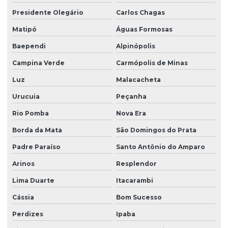
Presidente Olegário
Carlos Chagas
Matipó
Águas Formosas
Baependi
Alpinópolis
Campina Verde
Carmópolis de Minas
Luz
Malacacheta
Urucuia
Peçanha
Rio Pomba
Nova Era
Borda da Mata
São Domingos do Prata
Padre Paraíso
Santo Antônio do Amparo
Arinos
Resplendor
Lima Duarte
Itacarambi
Cássia
Bom Sucesso
Perdizes
Ipaba