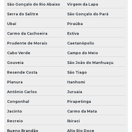
São Gonçalo do Rio Abaixo
Virgem da Lapa
Serra do Salitre
São Gonçalo do Pará
Ubaí
Piraúba
Carmo da Cachoeira
Estiva
Prudente de Morais
Caetanópolis
Cabo Verde
Campo do Meio
Gouveia
São João do Manhuaçu
Resende Costa
São Tiago
Planura
Itanhomi
Antônio Carlos
Juruaia
Congonhal
Pirapetinga
Jacinto
Carmo da Mata
Recreio
Ibiraci
Bueno Brandão
Alto Rio Doce