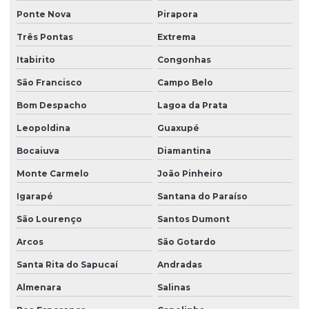
Reforma de ponte rolante em sc
Ponte Nova
Pirapora
Três Pontas
Extrema
Reforma de ponte rolante em sp
Itabirito
Congonhas
Reforma de talha elétrica
São Francisco
Campo Belo
Reforma de talha elétrica em am
Bom Despacho
Lagoa da Prata
Reforma de talha elétrica em sc
Leopoldina
Guaxupé
Representação swf krantechnik brasil
Bocaiuva
Diamantina
Retrofit de pontes rolantes
Monte Carmelo
João Pinheiro
Sensor anti colisão ponte rolante
Igarapé
Santana do Paraíso
Sinalizador áudio visual
São Lourenço
Santos Dumont
Sistema festoon para pontes rolantes
Arcos
São Gotardo
Talha elétrica de corrente
Santa Rita do Sapucaí
Andradas
Talha elétrica para ponte rolante
Almenara
Salinas