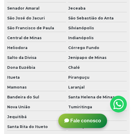
Senador Amaral
Jeceaba
São José do Jacuri
São Sebastião do Anta
São Francisco de Paula
Silvianópolis
Central de Minas
Indianópolis
Heliodora
Córrego Fundo
Salto da Divisa
Jenipapo de Minas
Dona Euzébia
Chalé
Itueta
Piranguçu
Mamonas
Laranjal
Bandeira do Sul
Santa Helena de Minas
Nova União
Tumiritinga
Jequitibá
Divisa Nova
Fale conosco
Santa Rita do Itueto
Alto Caparaó