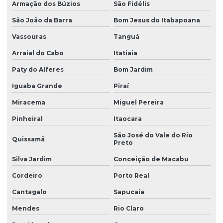
Armação dos Búzios
São Fidélis
Manutenção preventiva ponte rolante curitiba
São João da Barra
Bom Jesus do Itabapoana
Manutenção preventiva ponte rolante itajaí
Vassouras
Tanguá
Manutenção preventiva ponte rolante jaraguá do sul
Arraial do Cabo
Itatiaia
Manutenção preventiva ponte rolante joinville
Paty do Alferes
Bom Jardim
Manutenção preventiva de ponte rolante em mg
Iguaba Grande
Piraí
Manutenção preventiva de ponte rolante em pr
Miracema
Miguel Pereira
Manutenção preventiva ponte rolante rio do sul
Pinheiral
Itaocara
Manutenção preventiva de ponte rolante em rs
São José do Vale do Rio
Quissamã
Preto
Manutenção preventiva ponte rolante são josé dos pinhais
Silva Jardim
Conceição de Macabu
Manutenção preventiva de ponte rolante em sc
Cordeiro
Porto Real
Manutenção preventiva de ponte rolante em sp
Cantagalo
Sapucaia
Manutenção preventiva em pontes rolantes
Mendes
Rio Claro
Manutenção preventiva de talha elétrica em am