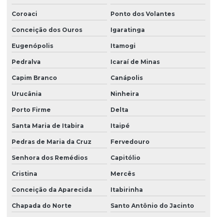
Coroaci
Ponto dos Volantes
Conceição dos Ouros
Igaratinga
Eugenópolis
Itamogi
Pedralva
Icaraí de Minas
Capim Branco
Canápolis
Urucânia
Ninheira
Porto Firme
Delta
Santa Maria de Itabira
Itaipé
Pedras de Maria da Cruz
Fervedouro
Senhora dos Remédios
Capitólio
Cristina
Mercês
Conceição da Aparecida
Itabirinha
Chapada do Norte
Santo Antônio do Jacinto