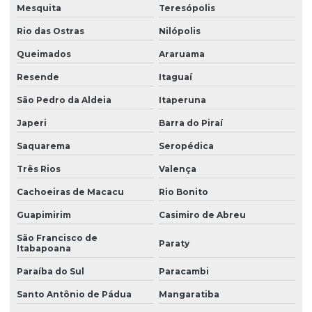
Mesquita
Teresópolis
Limitador de carga para ponte rolante
Rio das Ostras
Nilópolis
Manutenção corretiva de ponte rolante em am
Queimados
Araruama
Manutenção corretiva de ponte rolante em sc
Resende
Itaguaí
Manutenção corretiva em pontes rolantes
São Pedro da Aldeia
Itaperuna
Manutenção corretiva em talhas
Japeri
Barra do Piraí
Manutenção ponte rolante
Saquarema
Seropédica
Três Rios
Valença
Manutenção ponte rolante rio de janeiro
Cachoeiras de Macacu
Rio Bonito
Manutenção ponte rolante santa catarina
Guapimirim
Casimiro de Abreu
Manutenção ponte rolante swf
São Francisco de
Paraty
Manutenção preventiva de ponte rolante em am
Itabapoana
Manutenção preventiva ponte rolante araquari
Paraíba do Sul
Paracambi
Santo Antônio de Pádua
Mangaratiba
Manutenção preventiva ponte rolante caxias do sul