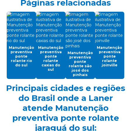
Páginas relacionadas
Célula carga industrial
Célula de carga para ponte rolante
Chave fim de curso para ponte rolante
Controle remoto para ponte rolante
Manutenção
Manutenção
Manutenção
Cortina de cabo ponte rolante
preventiva
preventiva
preventiva
Manutenção
ponte
ponte
ponte
preventiva
Discos de freios ponte rolante multimarcas
rolante rio
rolante
rolante
ponte
do sul
caxias do
joinville
rolante são
sul
Distribuidor autorizado swf krantechnik brasil
josé dos
pinhais
Empresa especializada em manutenção de ponte rolante
Principais cidades e regiões
Empresa de ponte rolante
do Brasil onde a Laner
Empresa de talha elétrica
atende Manutenção
Empresas de barramento blindado
preventiva ponte rolante
Empresas de manutenção em ponte rolante
jaraguá do sul: