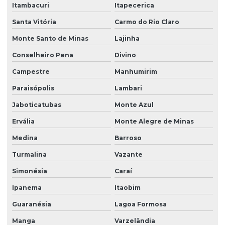
Itambacuri
Itapecerica
Santa Vitória
Carmo do Rio Claro
Monte Santo de Minas
Lajinha
Conselheiro Pena
Divino
Campestre
Manhumirim
Paraisópolis
Lambari
Jaboticatubas
Monte Azul
Ervália
Monte Alegre de Minas
Medina
Barroso
Turmalina
Vazante
Simonésia
Caraí
Ipanema
Itaobim
Guaranésia
Lagoa Formosa
Manga
Varzelândia