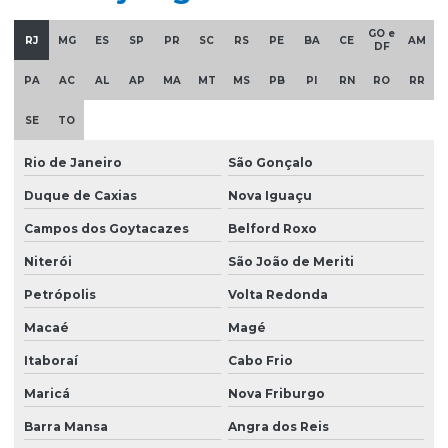
Equipamentos swf krantechnik brasil
GO e
RJ
MG
ES
SP
PR
SC
RS
PE
BA
CE
AM
Esteira porta cabo para ponte rolante
DF
Fabricação de caminho de rolamento
PA
AC
AL
AP
MA
MT
MS
PB
PI
RN
RO
RR
Fornecedores de cabo de aço
SE
TO
Fornecedores de talha elétrica
Rio de Janeiro
São Gonçalo
Freio para ponte rolante multimarcas
Duque de Caxias
Nova Iguaçu
Gancho para ponte rolante
Campos dos Goytacazes
Belford Roxo
Importadora de equipamento swf
Niterói
São João de Meriti
Petrópolis
Volta Redonda
Importadora de peças ponte rolante multimarcas
Macaé
Magé
Instalação de barramento blindado
Itaboraí
Cabo Frio
Instalação de nr 12 em pontes rolantes
Maricá
Nova Friburgo
Inversor de frequência para ponte rolante
Barra Mansa
Angra dos Reis
Laudo de ponte rolante