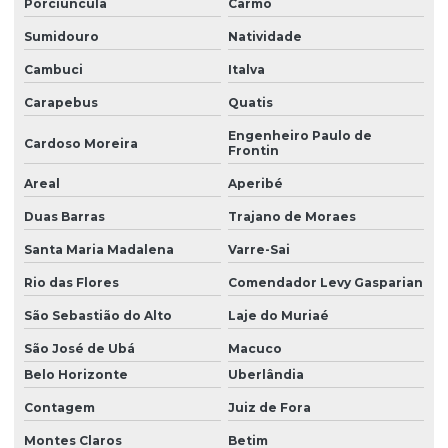
Porciúncula
Carmo
Manutenção preventiva de talha elétrica em mg
Sumidouro
Natividade
Manutenção preventiva de talha elétrica em pr
Cambuci
Italva
Carapebus
Quatis
Manutenção preventiva de talha elétrica em rs
Engenheiro Paulo de
Manutenção preventiva de talha elétrica em sc
Cardoso Moreira
Frontin
Manutenção preventiva de talha elétrica em sp
Areal
Aperibé
Manutenção preventiva em talhas elétricas
Duas Barras
Trajano de Moraes
Modernização de ponte rolante
Santa Maria Madalena
Varre-Sai
Rio das Flores
Comendador Levy Gasparian
Montagem de barramento blindado
São Sebastião do Alto
Laje do Muriaé
Montagem de caminho de rolamento
São José de Ubá
Macuco
Montagem e desmontagem de ponte rolante
Belo Horizonte
Uberlândia
Montagem de ponte rolante
Contagem
Juiz de Fora
Montagem de talha elétrica
Montes Claros
Betim