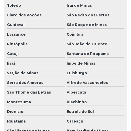
Toledo
Iraí de Minas
Claro dos Poções
São Pedro dos Ferros
Guidoval
São Roque de Minas
Lassance
Coimbra
Pintópolis
São João do Oriente
Catuji
Santana de Pirapama
Ijaci
Imbé de Minas
Varjão de Minas
Luisburgo
Serra dos Aimorés
Alfredo Vasconcelos
São Thomé das Letras
Alpercata
Montezuma
Riachinho
Dionísio
Estrela do Sul
Iguatama
Careaçu
São Vicente de Minas
Bom Jardim de Minas