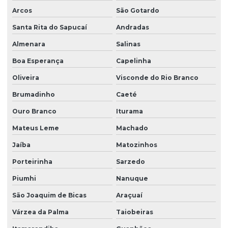
Retrofit de pontes rolantes
Arcos
São Gotardo
Sensor anti colisão ponte rolante
Santa Rita do Sapucaí
Andradas
Sinalizador áudio visual
Almenara
Salinas
Sistema festoon para pontes rolantes
Boa Esperança
Capelinha
Talha elétrica de corrente
Oliveira
Visconde do Rio Branco
Talha elétrica para ponte rolante
Brumadinho
Caeté
Ouro Branco
Iturama
Talhas elétricas de cabo de aço
Mateus Leme
Machado
Talhas elétricas de cabo de aço swf
Jaíba
Matozinhos
Talhas elétricas de corrente swf
Porteirinha
Sarzedo
Topografia caminho de rolamento
Piumhi
Nanuque
Treinamento para operadores de ponte rolante
São Joaquim de Bicas
Araçuaí
Treinamento de ponte rolante
Várzea da Palma
Taiobeiras
Trilhos para pontes rolantes