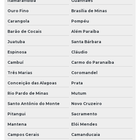
Itamarandiba
Guanhães
Trilhos de rolamento para pontes rolantes
Ouro Fino
Brasília de Minas
Venda de peças para pontes rolantes
Carangola
Pompéu
Venda de talha cabo de aço
Barão de Cocais
Além Paraíba
Venda de talha elétrica
Juatuba
Santa Bárbara
Espinosa
Cláudio
Venda de talha elétrica de grau alimentício
Cambuí
Carmo do Paranaíba
Venda de talha elétrica para usina hidrelétrica
Três Marias
Coromandel
Conceição das Alagoas
Prata
Rio Pardo de Minas
Mutum
Santo Antônio do Monte
Novo Cruzeiro
Pitangui
Sacramento
Mantena
Elói Mendes
Campos Gerais
Camanducaia