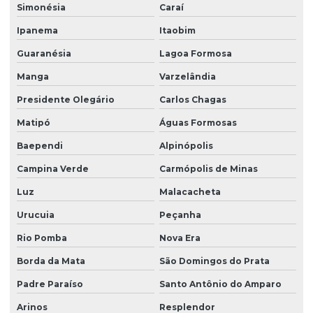
Simonésia
Caraí
Ipanema
Itaobim
Guaranésia
Lagoa Formosa
Manga
Varzelândia
Presidente Olegário
Carlos Chagas
Matipó
Águas Formosas
Baependi
Alpinópolis
Campina Verde
Carmópolis de Minas
Luz
Malacacheta
Urucuia
Peçanha
Rio Pomba
Nova Era
Borda da Mata
São Domingos do Prata
Padre Paraíso
Santo Antônio do Amparo
Arinos
Resplendor