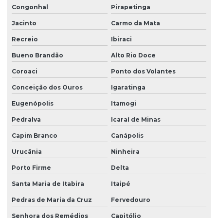
Congonhal
Pirapetinga
Jacinto
Carmo da Mata
Recreio
Ibiraci
Bueno Brandão
Alto Rio Doce
Coroaci
Ponto dos Volantes
Conceição dos Ouros
Igaratinga
Eugenópolis
Itamogi
Pedralva
Icaraí de Minas
Capim Branco
Canápolis
Urucânia
Ninheira
Porto Firme
Delta
Santa Maria de Itabira
Itaipé
Pedras de Maria da Cruz
Fervedouro
Senhora dos Remédios
Capitólio