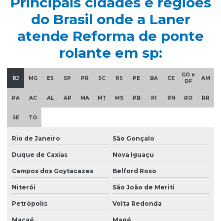
Principais cidades e regiões
Distribuidor autorizado swf krantechnik brasil
do Brasil onde a Laner
Empresa especializada em manutenção de ponte rolante
atende Reforma de ponte
Empresa de ponte rolante
rolante em sp:
Empresa de talha elétrica
GO e
Empresas de barramento blindado
RJ
MG
ES
SP
PR
SC
RS
PE
BA
CE
AM
DF
Empresas de manutenção em ponte rolante
PA
AC
AL
AP
MA
MT
MS
PB
PI
RN
RO
RR
Equipamentos swf krantechnik brasil
SE
TO
Esteira porta cabo para ponte rolante
Rio de Janeiro
São Gonçalo
Fabricação de caminho de rolamento
Duque de Caxias
Nova Iguaçu
Fornecedores de cabo de aço
Campos dos Goytacazes
Belford Roxo
Fornecedores de talha elétrica
Niterói
São João de Meriti
Freio para ponte rolante multimarcas
Petrópolis
Volta Redonda
Gancho para ponte rolante
Macaé
Magé