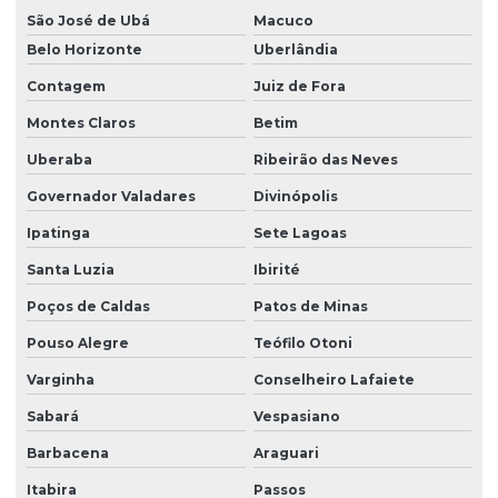
Modernização de ponte rolante
São José de Ubá
Macuco
Belo Horizonte
Uberlândia
Montagem de barramento blindado
Contagem
Juiz de Fora
Montagem de caminho de rolamento
Montes Claros
Betim
Montagem e desmontagem de ponte rolante
Uberaba
Ribeirão das Neves
Montagem de ponte rolante
Governador Valadares
Divinópolis
Montagem de talha elétrica
Ipatinga
Sete Lagoas
Motor elétrico para ponte rolante
Santa Luzia
Ibirité
Motor para ponte rolante
Poços de Caldas
Patos de Minas
Motor redutor para ponte rolante
Pouso Alegre
Teófilo Otoni
Movimentação de cargas laner
Varginha
Conselheiro Lafaiete
Sabará
Vespasiano
Painel elétrico para ponte rolante
Barbacena
Araguari
Painel elétrico para talha
Itabira
Passos