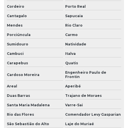
Cordeiro
Porto Real
Manutenção preventiva de ponte rolante em rs
Cantagalo
Sapucaia
Manutenção preventiva ponte rolante são josé dos pinhais
Mendes
Rio Claro
Manutenção preventiva de ponte rolante em sc
Porciúncula
Carmo
Manutenção preventiva de ponte rolante em sp
Sumidouro
Natividade
Manutenção preventiva em pontes rolantes
Cambuci
Italva
Manutenção preventiva de talha elétrica em am
Carapebus
Quatis
Manutenção preventiva de talha elétrica em mg
Engenheiro Paulo de
Cardoso Moreira
Frontin
Manutenção preventiva de talha elétrica em pr
Areal
Aperibé
Manutenção preventiva de talha elétrica em rs
Duas Barras
Trajano de Moraes
Manutenção preventiva de talha elétrica em sc
Santa Maria Madalena
Varre-Sai
Manutenção preventiva de talha elétrica em sp
Rio das Flores
Comendador Levy Gasparian
Manutenção preventiva em talhas elétricas
São Sebastião do Alto
Laje do Muriaé