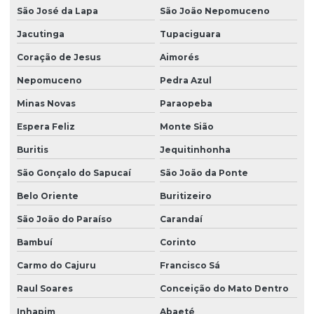
São José da Lapa
São João Nepomuceno
Jacutinga
Tupaciguara
Coração de Jesus
Aimorés
Nepomuceno
Pedra Azul
Minas Novas
Paraopeba
Espera Feliz
Monte Sião
Buritis
Jequitinhonha
São Gonçalo do Sapucaí
São João da Ponte
Belo Oriente
Buritizeiro
São João do Paraíso
Carandaí
Bambuí
Corinto
Carmo do Cajuru
Francisco Sá
Raul Soares
Conceição do Mato Dentro
Inhapim
Abaeté