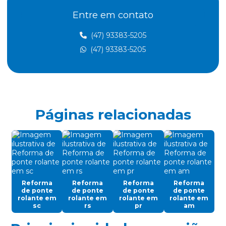
Entre em contato
Cabo de aço para elevadores
Cabo de aço para içamento de carga
(47) 93383-5205
(47) 93383-5205
Cabo de aço para movimentação de carga
Cabo de aço para ponte rolante
Cabo de aço para talha elétrica
Caminho de rolamento para pontes rolantes
Páginas relacionadas
Célula carga industrial
Célula de carga para ponte rolante
Chave fim de curso para ponte rolante
Controle remoto para ponte rolante
Reforma
Reforma
Reforma
Reforma
de ponte
de ponte
de ponte
de ponte
Cortina de cabo ponte rolante
rolante em
rolante em
rolante em
rolante em
sc
rs
pr
am
Discos de freios ponte rolante multimarcas