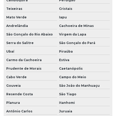
Cambuquira
Perdigão
Teixeiras
Cristais
Mato Verde
Iapu
Andrelândia
Cachoeira de Minas
São Gonçalo do Rio Abaixo
Virgem da Lapa
Serra do Salitre
São Gonçalo do Pará
Ubaí
Piraúba
Carmo da Cachoeira
Estiva
Prudente de Morais
Caetanópolis
Cabo Verde
Campo do Meio
Gouveia
São João do Manhuaçu
Resende Costa
São Tiago
Planura
Itanhomi
Antônio Carlos
Juruaia