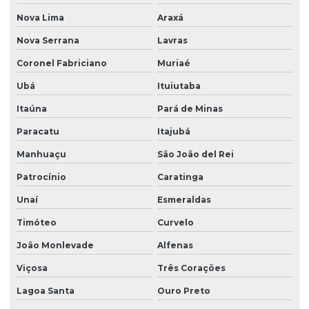
Peças para ponte rolante
Nova Lima
Araxá
Peças para ponte rolante swf
Nova Serrana
Lavras
Peças para pontes rolantes de qualquer marca
Coronel Fabriciano
Muriaé
Peças de reposição para pontes rolantes
Ubá
Ituiutaba
Peças de reposição para talhas
Itaúna
Pará de Minas
Peças sobressalentes multimarcas
Paracatu
Itajubá
Peças sobressalentes para pontes rolantes
Manhuaçu
São João del Rei
Peças para talha elétrica
Patrocínio
Caratinga
Ponte rolante fabricante
Unaí
Esmeraldas
Timóteo
Curvelo
Pontes rolante swf
João Monlevade
Alfenas
Pontes rolante e talhas para ambientes perigosos
Viçosa
Três Corações
Projetos especiais em pontes rolantes
Lagoa Santa
Ouro Preto
Projetos especiais em talhas elétricas