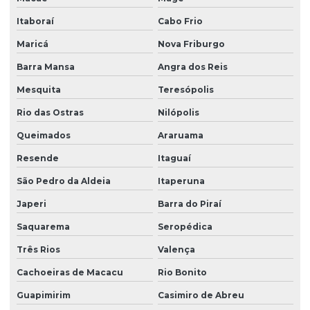
Importadora de equipamento swf
Itaboraí
Cabo Frio
Maricá
Nova Friburgo
Importadora de peças ponte rolante multimarcas
Barra Mansa
Angra dos Reis
Instalação de barramento blindado
Mesquita
Teresópolis
Instalação de nr 12 em pontes rolantes
Rio das Ostras
Nilópolis
Inversor de frequência para ponte rolante
Queimados
Araruama
Laudo de ponte rolante
Resende
Itaguaí
Limitador de carga para ponte rolante
São Pedro da Aldeia
Itaperuna
Manutenção corretiva de ponte rolante em am
Japeri
Barra do Piraí
Manutenção corretiva de ponte rolante em sc
Saquarema
Seropédica
Manutenção corretiva em pontes rolantes
Três Rios
Valença
Manutenção corretiva em talhas
Cachoeiras de Macacu
Rio Bonito
Manutenção ponte rolante
Guapimirim
Casimiro de Abreu