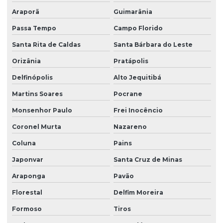
Araporã
Guimarânia
Passa Tempo
Campo Florido
Santa Rita de Caldas
Santa Bárbara do Leste
Orizânia
Pratápolis
Delfinópolis
Alto Jequitibá
Martins Soares
Pocrane
Monsenhor Paulo
Frei Inocêncio
Coronel Murta
Nazareno
Coluna
Pains
Japonvar
Santa Cruz de Minas
Araponga
Pavão
Florestal
Delfim Moreira
Formoso
Tiros