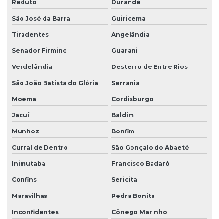
Reduto
Durandé
São José da Barra
Guiricema
Tiradentes
Angelândia
Senador Firmino
Guarani
Verdelândia
Desterro de Entre Rios
São João Batista do Glória
Serrania
Moema
Cordisburgo
Jacuí
Baldim
Munhoz
Bonfim
Curral de Dentro
São Gonçalo do Abaeté
Inimutaba
Francisco Badaró
Confins
Sericita
Maravilhas
Pedra Bonita
Inconfidentes
Cônego Marinho