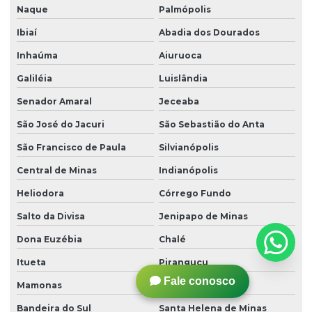
Naque
Palmópolis
Ibiaí
Abadia dos Dourados
Inhaúma
Aiuruoca
Galiléia
Luislândia
Senador Amaral
Jeceaba
São José do Jacuri
São Sebastião do Anta
São Francisco de Paula
Silvianópolis
Central de Minas
Indianópolis
Heliodora
Córrego Fundo
Salto da Divisa
Jenipapo de Minas
Dona Euzébia
Chalé
Itueta
Piranguçu
Fale conosco
Mamonas
Laranjal
Bandeira do Sul
Santa Helena de Minas