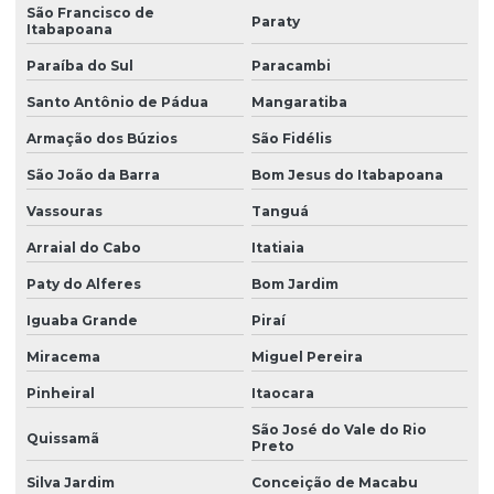
São Francisco de
Manutenção ponte rolante rio de janeiro
Paraty
Itabapoana
Manutenção ponte rolante santa catarina
Paraíba do Sul
Paracambi
Manutenção ponte rolante swf
Santo Antônio de Pádua
Mangaratiba
Manutenção preventiva de ponte rolante em am
Armação dos Búzios
São Fidélis
Manutenção preventiva ponte rolante araquari
São João da Barra
Bom Jesus do Itabapoana
Vassouras
Tanguá
Manutenção preventiva ponte rolante caxias do sul
Arraial do Cabo
Itatiaia
Manutenção preventiva ponte rolante curitiba
Paty do Alferes
Bom Jardim
Manutenção preventiva ponte rolante itajaí
Iguaba Grande
Piraí
Manutenção preventiva ponte rolante jaraguá do sul
Miracema
Miguel Pereira
Manutenção preventiva ponte rolante joinville
Pinheiral
Itaocara
Manutenção preventiva de ponte rolante em mg
São José do Vale do Rio
Quissamã
Preto
Manutenção preventiva de ponte rolante em pr
Silva Jardim
Conceição de Macabu
Manutenção preventiva ponte rolante rio do sul