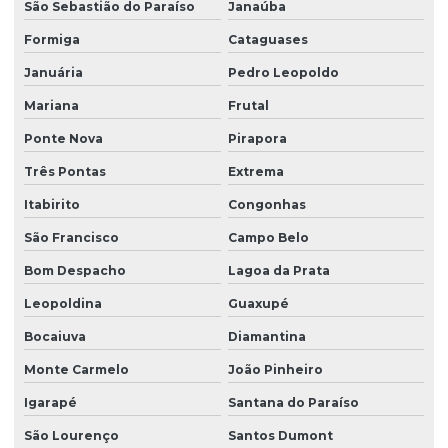
São Sebastião do Paraíso
Janaúba
Radio controle para ponte rolante
Formiga
Cataguases
Reforma de caminho de rolamento
Januária
Pedro Leopoldo
Reforma de ponte rolante
Mariana
Frutal
Reforma de ponte rolante em am
Ponte Nova
Pirapora
Reforma de ponte rolante em pr
Três Pontas
Extrema
Reforma de ponte rolante em rs
Itabirito
Congonhas
Reforma de ponte rolante em sc
São Francisco
Campo Belo
Bom Despacho
Lagoa da Prata
Reforma de ponte rolante em sp
Leopoldina
Guaxupé
Reforma de talha elétrica
Bocaiuva
Diamantina
Reforma de talha elétrica em am
Monte Carmelo
João Pinheiro
Reforma de talha elétrica em sc
Igarapé
Santana do Paraíso
Representação swf krantechnik brasil
São Lourenço
Santos Dumont