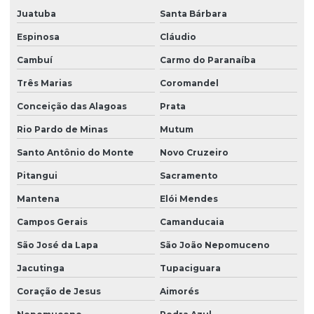
Venda de talha elétrica de grau alimentício
Juatuba
Santa Bárbara
Venda de talha elétrica para usina hidrelétrica
Espinosa
Cláudio
Cambuí
Carmo do Paranaíba
Três Marias
Coromandel
Conceição das Alagoas
Prata
Rio Pardo de Minas
Mutum
Santo Antônio do Monte
Novo Cruzeiro
Pitangui
Sacramento
Mantena
Elói Mendes
Campos Gerais
Camanducaia
São José da Lapa
São João Nepomuceno
Jacutinga
Tupaciguara
Coração de Jesus
Aimorés