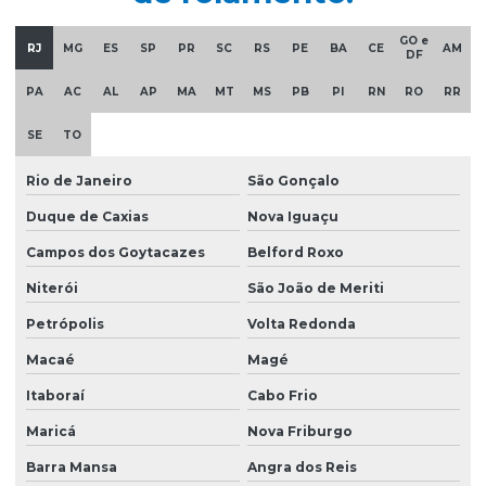
Empresas de manutenção em ponte rolante
GO e
RJ
MG
ES
SP
PR
SC
RS
PE
BA
CE
AM
DF
Equipamentos swf krantechnik brasil
PA
AC
AL
AP
MA
MT
MS
PB
PI
RN
RO
RR
Esteira porta cabo para ponte rolante
SE
TO
Fabricação de caminho de rolamento
Rio de Janeiro
São Gonçalo
Fornecedores de cabo de aço
Duque de Caxias
Nova Iguaçu
Fornecedores de talha elétrica
Campos dos Goytacazes
Belford Roxo
Freio para ponte rolante multimarcas
Niterói
São João de Meriti
Gancho para ponte rolante
Petrópolis
Volta Redonda
Importadora de equipamento swf
Macaé
Magé
Importadora de peças ponte rolante multimarcas
Itaboraí
Cabo Frio
Instalação de barramento blindado
Maricá
Nova Friburgo
Instalação de nr 12 em pontes rolantes
Barra Mansa
Angra dos Reis