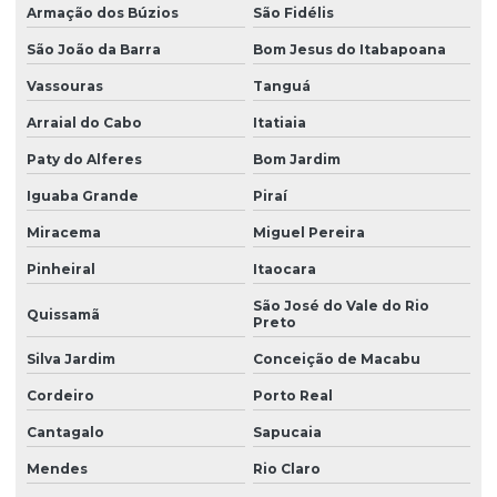
Armação dos Búzios
São Fidélis
Manutenção preventiva ponte rolante caxias do sul
São João da Barra
Bom Jesus do Itabapoana
Manutenção preventiva ponte rolante curitiba
Vassouras
Tanguá
Manutenção preventiva ponte rolante itajaí
Arraial do Cabo
Itatiaia
Manutenção preventiva ponte rolante jaraguá do sul
Paty do Alferes
Bom Jardim
Manutenção preventiva ponte rolante joinville
Iguaba Grande
Piraí
Miracema
Miguel Pereira
Manutenção preventiva de ponte rolante em mg
Pinheiral
Itaocara
Manutenção preventiva de ponte rolante em pr
São José do Vale do Rio
Quissamã
Manutenção preventiva ponte rolante rio do sul
Preto
Manutenção preventiva de ponte rolante em rs
Silva Jardim
Conceição de Macabu
Manutenção preventiva ponte rolante são josé dos pinhais
Cordeiro
Porto Real
Cantagalo
Sapucaia
Manutenção preventiva de ponte rolante em sc
Mendes
Rio Claro
Manutenção preventiva de ponte rolante em sp