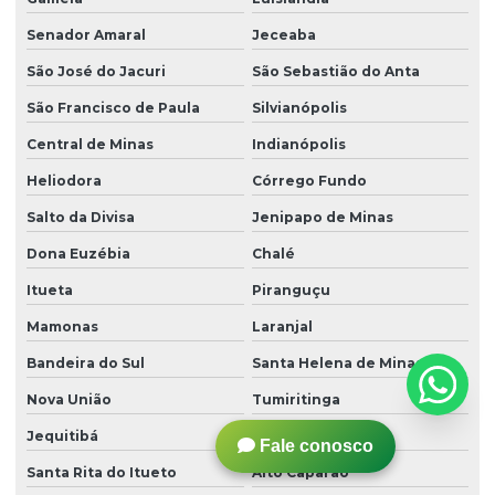
Senador Amaral
Jeceaba
São José do Jacuri
São Sebastião do Anta
São Francisco de Paula
Silvianópolis
Central de Minas
Indianópolis
Heliodora
Córrego Fundo
Salto da Divisa
Jenipapo de Minas
Dona Euzébia
Chalé
Itueta
Piranguçu
Mamonas
Laranjal
Bandeira do Sul
Santa Helena de Minas
Nova União
Tumiritinga
Jequitibá
Divisa Nova
Fale conosco
Santa Rita do Itueto
Alto Caparaó