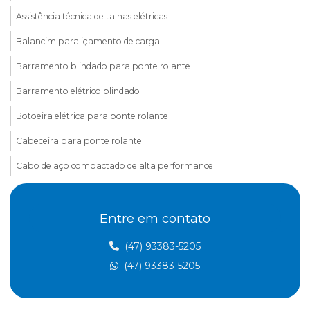
Assistência técnica de talhas elétricas
Balancim para içamento de carga
Barramento blindado para ponte rolante
Barramento elétrico blindado
Botoeira elétrica para ponte rolante
Cabeceira para ponte rolante
Cabo de aço compactado de alta performance
Cabo de aço para elevação de carga
Entre em contato
Cabo de aço para elevadores
Cabo de aço para içamento de carga
(47) 93383-5205
(47) 93383-5205
Cabo de aço para movimentação de carga
Cabo de aço para ponte rolante