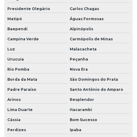
Presidente Olegário
Carlos Chagas
Matipó
Águas Formosas
Baependi
Alpinópolis
Campina Verde
Carmópolis de Minas
Luz
Malacacheta
Urucuia
Peçanha
Rio Pomba
Nova Era
Borda da Mata
São Domingos do Prata
Padre Paraíso
Santo Antônio do Amparo
Arinos
Resplendor
Lima Duarte
Itacarambi
Cássia
Bom Sucesso
Perdizes
Ipaba