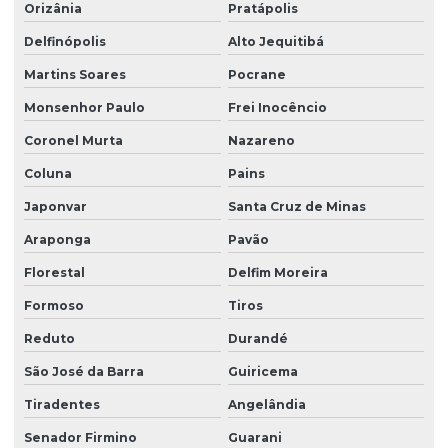
Orizânia
Pratápolis
Delfinópolis
Alto Jequitibá
Martins Soares
Pocrane
Monsenhor Paulo
Frei Inocêncio
Coronel Murta
Nazareno
Coluna
Pains
Japonvar
Santa Cruz de Minas
Araponga
Pavão
Florestal
Delfim Moreira
Formoso
Tiros
Reduto
Durandé
São José da Barra
Guiricema
Tiradentes
Angelândia
Senador Firmino
Guarani