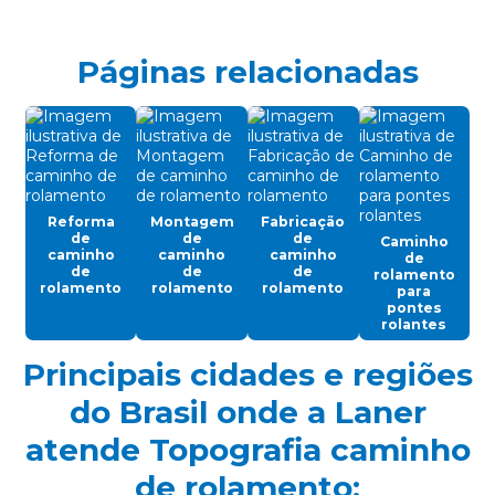
Cabo de aço para talha elétrica
Caminho de rolamento para pontes rolantes
Páginas relacionadas
Célula carga industrial
Célula de carga para ponte rolante
Chave fim de curso para ponte rolante
Controle remoto para ponte rolante
Reforma
Montagem
Fabricação
de
de
de
Caminho
Cortina de cabo ponte rolante
caminho
caminho
caminho
de
de
de
de
rolamento
Discos de freios ponte rolante multimarcas
rolamento
rolamento
rolamento
para
pontes
rolantes
Distribuidor autorizado swf krantechnik brasil
Principais cidades e regiões
Empresa especializada em manutenção de ponte rolante
do Brasil onde a Laner
Empresa de ponte rolante
atende Topografia caminho
Empresa de talha elétrica
de rolamento:
Empresas de barramento blindado