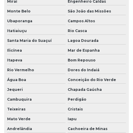
Miraí
Engenheiro Caldas
Monte Belo
São João das Missões
Ubaporanga
Campos Altos
Itatiaiuçu
Rio Casca
Santa Maria do Suaçuí
Lagoa Dourada
Ilicínea
Mar de Espanha
Itapeva
Bom Repouso
Rio Vermelho
Dores do Indaiá
Água Boa
Conceição do Rio Verde
Jequeri
Chapada Gaúcha
Cambuquira
Perdigão
Teixeiras
Cristais
Mato Verde
Iapu
Andrelândia
Cachoeira de Minas