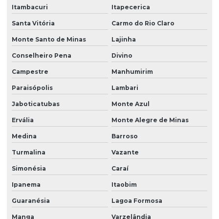
Itambacuri
Itapecerica
Santa Vitória
Carmo do Rio Claro
Monte Santo de Minas
Lajinha
Conselheiro Pena
Divino
Campestre
Manhumirim
Paraisópolis
Lambari
Jaboticatubas
Monte Azul
Ervália
Monte Alegre de Minas
Medina
Barroso
Turmalina
Vazante
Simonésia
Caraí
Ipanema
Itaobim
Guaranésia
Lagoa Formosa
Manga
Varzelândia