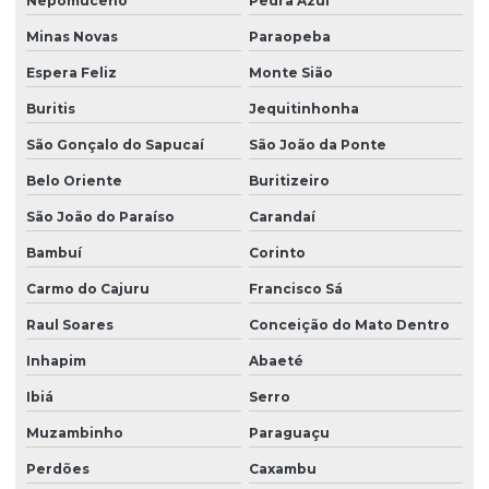
Nepomuceno
Pedra Azul
Minas Novas
Paraopeba
Espera Feliz
Monte Sião
Buritis
Jequitinhonha
São Gonçalo do Sapucaí
São João da Ponte
Belo Oriente
Buritizeiro
São João do Paraíso
Carandaí
Bambuí
Corinto
Carmo do Cajuru
Francisco Sá
Raul Soares
Conceição do Mato Dentro
Inhapim
Abaeté
Ibiá
Serro
Muzambinho
Paraguaçu
Perdões
Caxambu