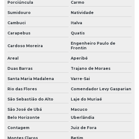
Porciúncula
Carmo
Manutenção preventiva em pontes rolantes
Sumidouro
Natividade
Manutenção preventiva de talha elétrica em am
Cambuci
Italva
Manutenção preventiva de talha elétrica em mg
Carapebus
Quatis
Manutenção preventiva de talha elétrica em pr
Engenheiro Paulo de
Cardoso Moreira
Frontin
Manutenção preventiva de talha elétrica em rs
Areal
Aperibé
Manutenção preventiva de talha elétrica em sc
Duas Barras
Trajano de Moraes
Manutenção preventiva de talha elétrica em sp
Santa Maria Madalena
Varre-Sai
Manutenção preventiva em talhas elétricas
Rio das Flores
Comendador Levy Gasparian
Modernização de ponte rolante
São Sebastião do Alto
Laje do Muriaé
Montagem de barramento blindado
São José de Ubá
Macuco
Montagem de caminho de rolamento
Belo Horizonte
Uberlândia
Montagem e desmontagem de ponte rolante
Contagem
Juiz de Fora
Montes Claros
Betim
Montagem de ponte rolante