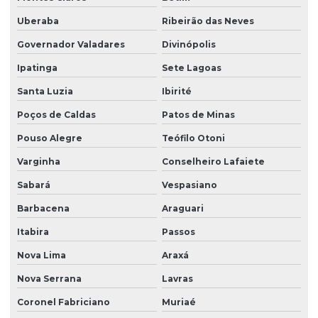
Uberaba
Ribeirão das Neves
Montagem de talha elétrica
Governador Valadares
Divinópolis
Motor elétrico para ponte rolante
Ipatinga
Sete Lagoas
Motor para ponte rolante
Santa Luzia
Ibirité
Motor redutor para ponte rolante
Poços de Caldas
Patos de Minas
Movimentação de cargas laner
Pouso Alegre
Teófilo Otoni
Painel elétrico para ponte rolante
Varginha
Conselheiro Lafaiete
Painel elétrico para talha
Sabará
Vespasiano
Peças para ponte rolante
Barbacena
Araguari
Peças para ponte rolante swf
Itabira
Passos
Peças para pontes rolantes de qualquer marca
Nova Lima
Araxá
Nova Serrana
Lavras
Peças de reposição para pontes rolantes
Coronel Fabriciano
Muriaé
Peças de reposição para talhas