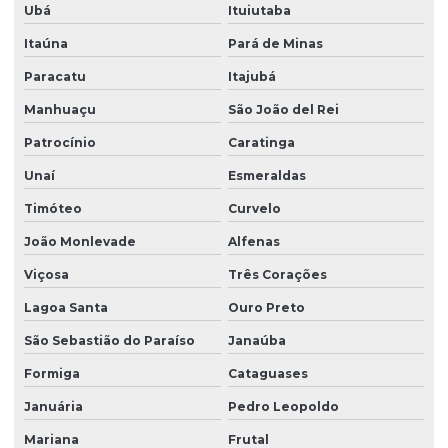
Ubá
Ituiutaba
Peças sobressalentes multimarcas
Itaúna
Pará de Minas
Peças sobressalentes para pontes rolantes
Paracatu
Itajubá
Peças para talha elétrica
Manhuaçu
São João del Rei
Ponte rolante fabricante
Patrocínio
Caratinga
Pontes rolante swf
Unaí
Esmeraldas
Pontes rolante e talhas para ambientes perigosos
Timóteo
Curvelo
Projetos especiais em pontes rolantes
João Monlevade
Alfenas
Projetos especiais em talhas elétricas
Viçosa
Três Corações
Radio controle para ponte rolante
Lagoa Santa
Ouro Preto
São Sebastião do Paraíso
Janaúba
Reforma de caminho de rolamento
Formiga
Cataguases
Reforma de ponte rolante
Januária
Pedro Leopoldo
Reforma de ponte rolante em am
Mariana
Frutal