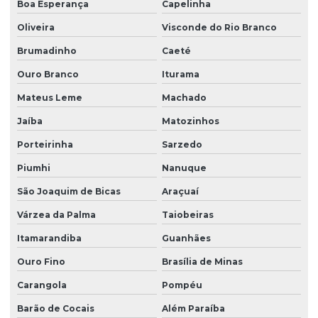
Boa Esperança
Capelinha
Talha elétrica para ponte rolante
Oliveira
Visconde do Rio Branco
Talhas elétricas de cabo de aço
Brumadinho
Caeté
Talhas elétricas de cabo de aço swf
Ouro Branco
Iturama
Talhas elétricas de corrente swf
Mateus Leme
Machado
Topografia caminho de rolamento
Jaíba
Matozinhos
Treinamento para operadores de ponte rolante
Porteirinha
Sarzedo
Piumhi
Nanuque
Treinamento de ponte rolante
São Joaquim de Bicas
Araçuaí
Trilhos para pontes rolantes
Várzea da Palma
Taiobeiras
Trilhos de rolamento para pontes rolantes
Itamarandiba
Guanhães
Venda de peças para pontes rolantes
Ouro Fino
Brasília de Minas
Venda de talha cabo de aço
Carangola
Pompéu
Venda de talha elétrica
Barão de Cocais
Além Paraíba