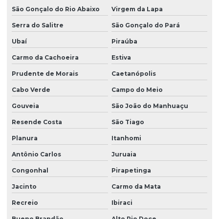
São Gonçalo do Rio Abaixo
Virgem da Lapa
Serra do Salitre
São Gonçalo do Pará
Ubaí
Piraúba
Carmo da Cachoeira
Estiva
Prudente de Morais
Caetanópolis
Cabo Verde
Campo do Meio
Gouveia
São João do Manhuaçu
Resende Costa
São Tiago
Planura
Itanhomi
Antônio Carlos
Juruaia
Congonhal
Pirapetinga
Jacinto
Carmo da Mata
Recreio
Ibiraci
Bueno Brandão
Alto Rio Doce