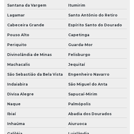
Santana da Vargem
Itumirim
Lagamar
Santo Antônio do Retiro
Cabeceira Grande
Espírito Santo do Dourado
Pouso Alto
Capetinga
Periquito
Guarda-Mor
Divinolândia de Minas
Felisburgo
Machacalis
Jequitaí
São Sebastião da Bela Vista
Engenheiro Navarro
Indaiabira
São Miguel do Anta
Divisa Alegre
Sapucaí-Mirim
Naque
Palmópolis
Ibiaí
Abadia dos Dourados
Inhaúma
Aiuruoca
Galiléia
Luislândia