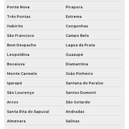
Reforma de ponte rolante em pr
Ponte Nova
Pirapora
Reforma de ponte rolante em rs
Três Pontas
Extrema
Reforma de ponte rolante em sc
Itabirito
Congonhas
Reforma de ponte rolante em sp
São Francisco
Campo Belo
Reforma de talha elétrica
Bom Despacho
Lagoa da Prata
Reforma de talha elétrica em am
Leopoldina
Guaxupé
Reforma de talha elétrica em sc
Bocaiuva
Diamantina
Representação swf krantechnik brasil
Monte Carmelo
João Pinheiro
Igarapé
Santana do Paraíso
Retrofit de pontes rolantes
São Lourenço
Santos Dumont
Sensor anti colisão ponte rolante
Arcos
São Gotardo
Sinalizador áudio visual
Santa Rita do Sapucaí
Andradas
Sistema festoon para pontes rolantes
Almenara
Salinas
Talha elétrica de corrente