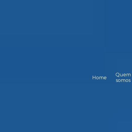
Quem
Home
somos