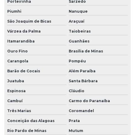
Porteirinha
Sarzedo
Treinamento para operadores de ponte rolante
Piumhi
Nanuque
Treinamento de ponte rolante
São Joaquim de Bicas
Araçuaí
Trilhos para pontes rolantes
Várzea da Palma
Taiobeiras
Trilhos de rolamento para pontes rolantes
Itamarandiba
Guanhães
Venda de peças para pontes rolantes
Ouro Fino
Brasília de Minas
Venda de talha cabo de aço
Carangola
Pompéu
Venda de talha elétrica
Barão de Cocais
Além Paraíba
Juatuba
Santa Bárbara
Venda de talha elétrica de grau alimentício
Espinosa
Cláudio
Venda de talha elétrica para usina hidrelétrica
Cambuí
Carmo do Paranaíba
Três Marias
Coromandel
Conceição das Alagoas
Prata
Rio Pardo de Minas
Mutum