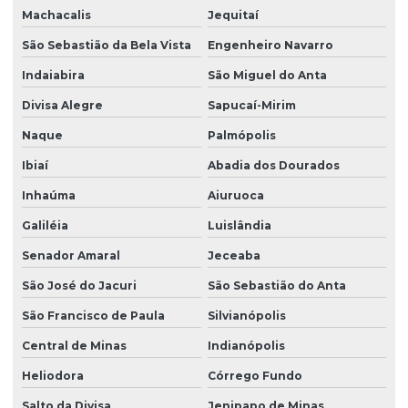
Machacalis
Jequitaí
São Sebastião da Bela Vista
Engenheiro Navarro
Indaiabira
São Miguel do Anta
Divisa Alegre
Sapucaí-Mirim
Naque
Palmópolis
Ibiaí
Abadia dos Dourados
Inhaúma
Aiuruoca
Galiléia
Luislândia
Senador Amaral
Jeceaba
São José do Jacuri
São Sebastião do Anta
São Francisco de Paula
Silvianópolis
Central de Minas
Indianópolis
Heliodora
Córrego Fundo
Salto da Divisa
Jenipapo de Minas