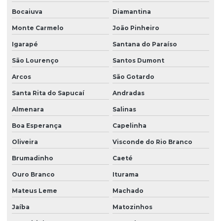
Bocaiuva
Diamantina
Reforma de talha elétrica em sc
Monte Carmelo
João Pinheiro
Representação swf krantechnik brasil
Igarapé
Santana do Paraíso
Retrofit de pontes rolantes
São Lourenço
Santos Dumont
Sensor anti colisão ponte rolante
Arcos
São Gotardo
Sinalizador áudio visual
Santa Rita do Sapucaí
Andradas
Sistema festoon para pontes rolantes
Almenara
Salinas
Talha elétrica de corrente
Boa Esperança
Capelinha
Talha elétrica para ponte rolante
Oliveira
Visconde do Rio Branco
Brumadinho
Caeté
Talhas elétricas de cabo de aço
Ouro Branco
Iturama
Talhas elétricas de cabo de aço swf
Mateus Leme
Machado
Talhas elétricas de corrente swf
Jaíba
Matozinhos
Topografia caminho de rolamento