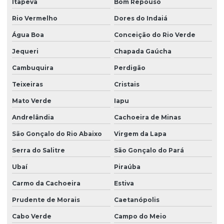
Itapeva
Bom Repouso
Rio Vermelho
Dores do Indaiá
Água Boa
Conceição do Rio Verde
Jequeri
Chapada Gaúcha
Cambuquira
Perdigão
Teixeiras
Cristais
Mato Verde
Iapu
Andrelândia
Cachoeira de Minas
São Gonçalo do Rio Abaixo
Virgem da Lapa
Serra do Salitre
São Gonçalo do Pará
Ubaí
Piraúba
Carmo da Cachoeira
Estiva
Prudente de Morais
Caetanópolis
Cabo Verde
Campo do Meio