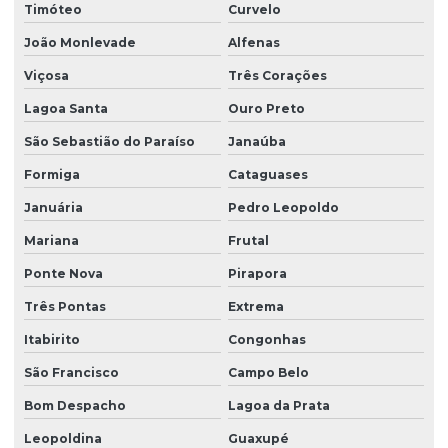
Timóteo
Curvelo
Pontes rolante e talhas para ambientes perigosos
João Monlevade
Alfenas
Projetos especiais em pontes rolantes
Viçosa
Três Corações
Projetos especiais em talhas elétricas
Lagoa Santa
Ouro Preto
Radio controle para ponte rolante
São Sebastião do Paraíso
Janaúba
Reforma de caminho de rolamento
Formiga
Cataguases
Reforma de ponte rolante
Januária
Pedro Leopoldo
Reforma de ponte rolante em am
Mariana
Frutal
Reforma de ponte rolante em pr
Ponte Nova
Pirapora
Reforma de ponte rolante em rs
Três Pontas
Extrema
Reforma de ponte rolante em sc
Itabirito
Congonhas
São Francisco
Campo Belo
Reforma de ponte rolante em sp
Bom Despacho
Lagoa da Prata
Reforma de talha elétrica
Leopoldina
Guaxupé
Reforma de talha elétrica em am