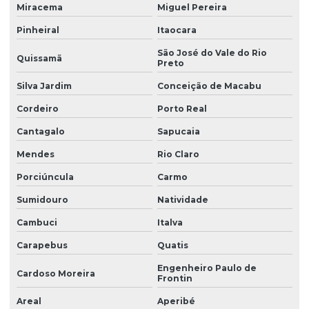
Miracema
Miguel Pereira
Manutenção preventiva de ponte rolante em mg
Pinheiral
Itaocara
Manutenção preventiva de ponte rolante em pr
São José do Vale do Rio
Quissamã
Preto
Manutenção preventiva ponte rolante rio do sul
Silva Jardim
Conceição de Macabu
Manutenção preventiva de ponte rolante em rs
Cordeiro
Porto Real
Manutenção preventiva ponte rolante são josé dos pinhais
Cantagalo
Sapucaia
Manutenção preventiva de ponte rolante em sc
Mendes
Rio Claro
Manutenção preventiva de ponte rolante em sp
Porciúncula
Carmo
Manutenção preventiva em pontes rolantes
Sumidouro
Natividade
Manutenção preventiva de talha elétrica em am
Cambuci
Italva
Manutenção preventiva de talha elétrica em mg
Carapebus
Quatis
Manutenção preventiva de talha elétrica em pr
Engenheiro Paulo de
Cardoso Moreira
Frontin
Manutenção preventiva de talha elétrica em rs
Areal
Aperibé