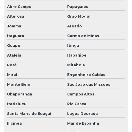
Abre Campo
Papagaios
Alterosa
Grão Mogol
Joaíma
Areado
Itaguara
Carmo de Minas
Guapé
Itinga
Ataléia
Itapagipe
Poté
Mirabela
Miraí
Engenheiro Caldas
Monte Belo
São João das Missões
Ubaporanga
Campos Altos
Itatiaiuçu
Rio Casca
Santa Maria do Suaçuí
Lagoa Dourada
Ilicínea
Mar de Espanha