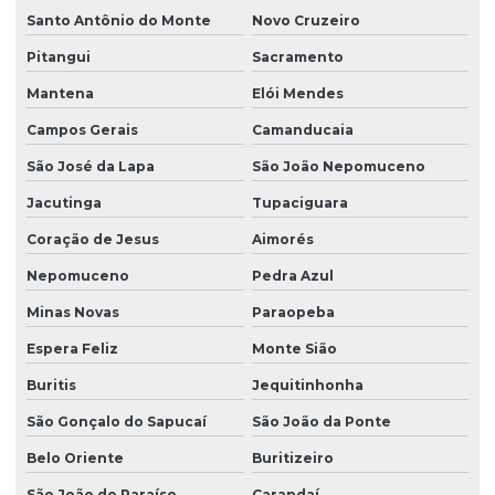
Santo Antônio do Monte
Novo Cruzeiro
Pitangui
Sacramento
Mantena
Elói Mendes
Campos Gerais
Camanducaia
São José da Lapa
São João Nepomuceno
Jacutinga
Tupaciguara
Coração de Jesus
Aimorés
Nepomuceno
Pedra Azul
Minas Novas
Paraopeba
Espera Feliz
Monte Sião
Buritis
Jequitinhonha
São Gonçalo do Sapucaí
São João da Ponte
Belo Oriente
Buritizeiro
São João do Paraíso
Carandaí