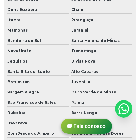
Dona Euzébia
Chalé
Itueta
Piranguçu
Mamonas
Laranjal
Bandeira do Sul
Santa Helena de Minas
Nova União
Tumiritinga
Jequitibá
Divisa Nova
Santa Rita do Itueto
Alto Caparaó
Botumirim
Juvenília
Vargem Alegre
Ouro Verde de Minas
São Francisco de Sales
Palma
Rubelita
Barra Longa
Itaverava
Frei Gaspar
Fale conosco
Bom Jesus do Amparo
São Domingos das Dores