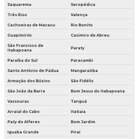
Manutenção corretiva em pontes rolantes
Saquarema
Seropédica
Manutenção corretiva em talhas
Três Rios
Valença
Manutenção ponte rolante
Cachoeiras de Macacu
Rio Bonito
Guapimirim
Casimiro de Abreu
Manutenção ponte rolante rio de janeiro
São Francisco de
Manutenção ponte rolante santa catarina
Paraty
Itabapoana
Manutenção ponte rolante swf
Paraíba do Sul
Paracambi
Manutenção preventiva de ponte rolante em am
Santo Antônio de Pádua
Mangaratiba
Manutenção preventiva ponte rolante araquari
Armação dos Búzios
São Fidélis
São João da Barra
Bom Jesus do Itabapoana
Manutenção preventiva ponte rolante caxias do sul
Vassouras
Tanguá
Manutenção preventiva ponte rolante curitiba
Arraial do Cabo
Itatiaia
Manutenção preventiva ponte rolante itajaí
Paty do Alferes
Bom Jardim
Manutenção preventiva ponte rolante jaraguá do sul
Iguaba Grande
Piraí
Manutenção preventiva ponte rolante joinville