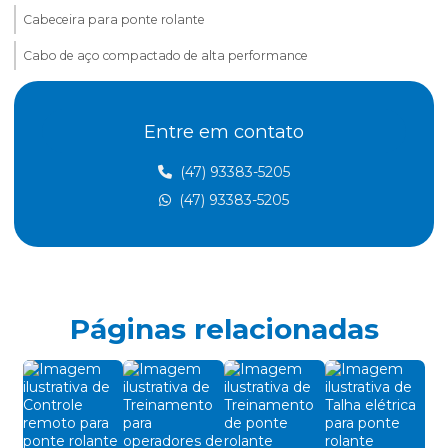
Cabeceira para ponte rolante
Cabo de aço compactado de alta performance
Cabo de aço para elevação de carga
Entre em contato
Cabo de aço para elevadores
Cabo de aço para içamento de carga
(47) 93383-5205
(47) 93383-5205
Cabo de aço para movimentação de carga
Cabo de aço para ponte rolante
Cabo de aço para talha elétrica
Caminho de rolamento para pontes rolantes
Páginas relacionadas
Célula carga industrial
Célula de carga para ponte rolante
Chave fim de curso para ponte rolante