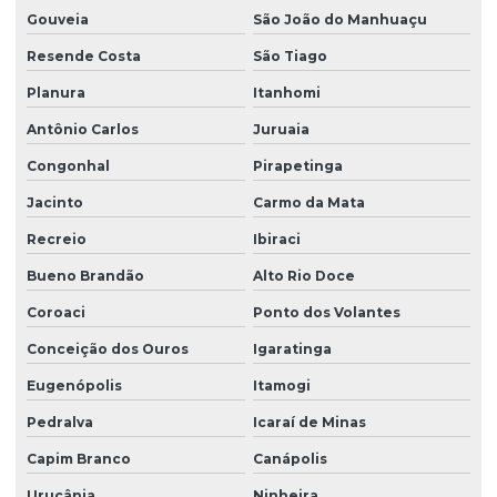
Gouveia
São João do Manhuaçu
Resende Costa
São Tiago
Planura
Itanhomi
Antônio Carlos
Juruaia
Congonhal
Pirapetinga
Jacinto
Carmo da Mata
Recreio
Ibiraci
Bueno Brandão
Alto Rio Doce
Coroaci
Ponto dos Volantes
Conceição dos Ouros
Igaratinga
Eugenópolis
Itamogi
Pedralva
Icaraí de Minas
Capim Branco
Canápolis
Urucânia
Ninheira