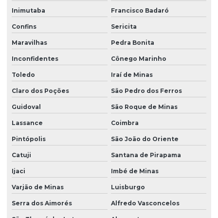
Inimutaba
Francisco Badaró
Confins
Sericita
Maravilhas
Pedra Bonita
Inconfidentes
Cônego Marinho
Toledo
Iraí de Minas
Claro dos Poções
São Pedro dos Ferros
Guidoval
São Roque de Minas
Lassance
Coimbra
Pintópolis
São João do Oriente
Catuji
Santana de Pirapama
Ijaci
Imbé de Minas
Varjão de Minas
Luisburgo
Serra dos Aimorés
Alfredo Vasconcelos