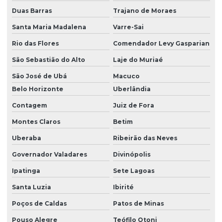
Manutenção preventiva de talha elétrica em sc
Duas Barras
Trajano de Moraes
Manutenção preventiva de talha elétrica em sp
Santa Maria Madalena
Varre-Sai
Manutenção preventiva em talhas elétricas
Rio das Flores
Comendador Levy Gasparian
Modernização de ponte rolante
São Sebastião do Alto
Laje do Muriaé
São José de Ubá
Macuco
Montagem de barramento blindado
Belo Horizonte
Uberlândia
Montagem de caminho de rolamento
Contagem
Juiz de Fora
Montagem e desmontagem de ponte rolante
Montes Claros
Betim
Montagem de ponte rolante
Uberaba
Ribeirão das Neves
Montagem de talha elétrica
Governador Valadares
Divinópolis
Motor elétrico para ponte rolante
Ipatinga
Sete Lagoas
Motor para ponte rolante
Santa Luzia
Ibirité
Motor redutor para ponte rolante
Poços de Caldas
Patos de Minas
Movimentação de cargas laner
Pouso Alegre
Teófilo Otoni