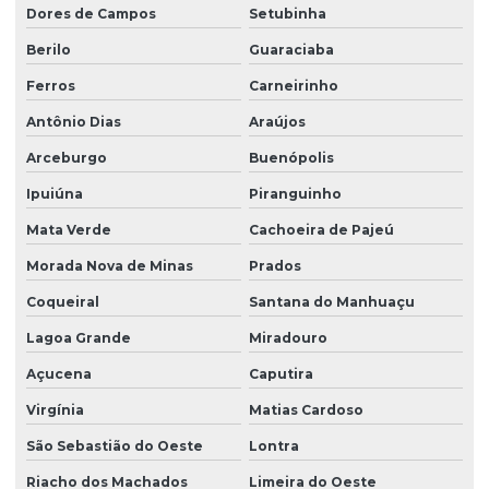
Dores de Campos
Setubinha
Berilo
Guaraciaba
Ferros
Carneirinho
Antônio Dias
Araújos
Arceburgo
Buenópolis
Ipuiúna
Piranguinho
Mata Verde
Cachoeira de Pajeú
Morada Nova de Minas
Prados
Coqueiral
Santana do Manhuaçu
Lagoa Grande
Miradouro
Açucena
Caputira
Virgínia
Matias Cardoso
São Sebastião do Oeste
Lontra
Riacho dos Machados
Limeira do Oeste