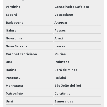
Varginha
Conselheiro Lafaiete
Painel elétrico para ponte rolante
Sabará
Vespasiano
Painel elétrico para talha
Barbacena
Araguari
Peças para ponte rolante
Itabira
Passos
Peças para ponte rolante swf
Nova Lima
Araxá
Peças para pontes rolantes de qualquer marca
Nova Serrana
Lavras
Peças de reposição para pontes rolantes
Coronel Fabriciano
Muriaé
Peças de reposição para talhas
Ubá
Ituiutaba
Peças sobressalentes multimarcas
Itaúna
Pará de Minas
Peças sobressalentes para pontes rolantes
Paracatu
Itajubá
Peças para talha elétrica
Manhuaçu
São João del Rei
Ponte rolante fabricante
Patrocínio
Caratinga
Unaí
Esmeraldas
Pontes rolante swf