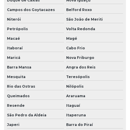
Duque de Caxias
Nova Iguaçu
Fornecedores de talha elétrica
Campos dos Goytacazes
Belford Roxo
Freio para ponte rolante multimarcas
Niterói
São João de Meriti
Gancho para ponte rolante
Petrópolis
Volta Redonda
Importadora de equipamento swf
Macaé
Magé
Itaboraí
Cabo Frio
Importadora de peças ponte rolante multimarcas
Maricá
Nova Friburgo
Instalação de barramento blindado
Barra Mansa
Angra dos Reis
Instalação de nr 12 em pontes rolantes
Mesquita
Teresópolis
Inversor de frequência para ponte rolante
Rio das Ostras
Nilópolis
Laudo de ponte rolante
Queimados
Araruama
Limitador de carga para ponte rolante
Resende
Itaguaí
Manutenção corretiva de ponte rolante em am
São Pedro da Aldeia
Itaperuna
Manutenção corretiva de ponte rolante em sc
Japeri
Barra do Piraí