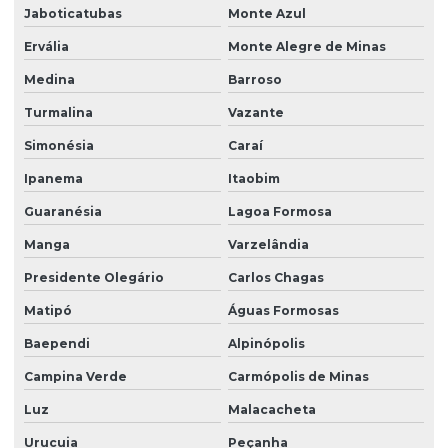
Jaboticatubas
Monte Azul
Ervália
Monte Alegre de Minas
Medina
Barroso
Turmalina
Vazante
Simonésia
Caraí
Ipanema
Itaobim
Guaranésia
Lagoa Formosa
Manga
Varzelândia
Presidente Olegário
Carlos Chagas
Matipó
Águas Formosas
Baependi
Alpinópolis
Campina Verde
Carmópolis de Minas
Luz
Malacacheta
Urucuia
Peçanha