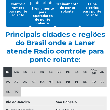
Controle remoto para ponte rolante
Controle
Treinamento
Talha
remoto
de ponte
elétrica
Treinamento
Cortina de cabo ponte rolante
para ponte
rolante
para ponte
para
rolante
rolante
operadores
Discos de freios ponte rolante multimarcas
de ponte
rolante
Distribuidor autorizado swf krantechnik brasil
Principais cidades e regiões
Empresa especializada em manutenção de ponte rolante
do Brasil onde a Laner
Empresa de ponte rolante
atende Radio controle para
Empresa de talha elétrica
ponte rolante:
Empresas de barramento blindado
GO e
Empresas de manutenção em ponte rolante
RJ
MG
ES
SP
PR
SC
RS
PE
BA
CE
AM
DF
Equipamentos swf krantechnik brasil
PA
AC
AL
AP
MA
MT
MS
PB
PI
RN
RO
RR
Esteira porta cabo para ponte rolante
SE
TO
Fabricação de caminho de rolamento
Rio de Janeiro
São Gonçalo
Fornecedores de cabo de aço