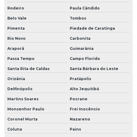
Rodeiro
Paula Cândido
Belo Vale
Tombos
Pimenta
Piedade de Caratinga
Rio Novo
Carbonita
Araporã
Guimarânia
Passa Tempo
Campo Florido
Santa Rita de Caldas
Santa Bárbara do Leste
Orizânia
Pratápolis
Delfinópolis
Alto Jequitibá
Martins Soares
Pocrane
Monsenhor Paulo
Frei Inocêncio
Coronel Murta
Nazareno
Coluna
Pains