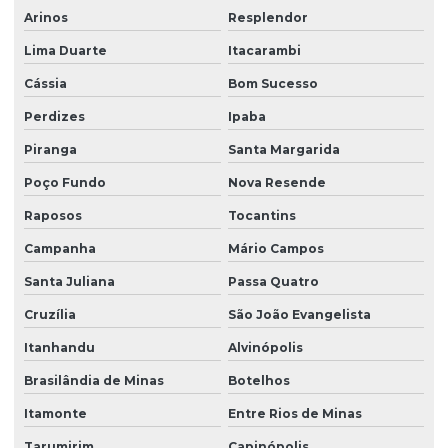
Arinos
Resplendor
Lima Duarte
Itacarambi
Cássia
Bom Sucesso
Perdizes
Ipaba
Piranga
Santa Margarida
Poço Fundo
Nova Resende
Raposos
Tocantins
Campanha
Mário Campos
Santa Juliana
Passa Quatro
Cruzília
São João Evangelista
Itanhandu
Alvinópolis
Brasilândia de Minas
Botelhos
Itamonte
Entre Rios de Minas
Tarumirim
Capinópolis