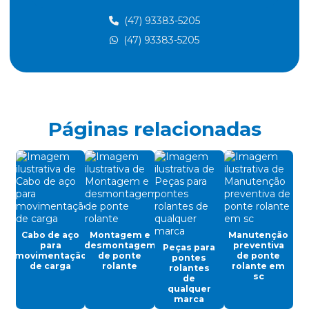
Cabo de aço para içamento de carga
(47) 93383-5205
(47) 93383-5205
Cabo de aço para movimentação de carga
Cabo de aço para ponte rolante
Cabo de aço para talha elétrica
Caminho de rolamento para pontes rolantes
Páginas relacionadas
Célula carga industrial
Célula de carga para ponte rolante
Chave fim de curso para ponte rolante
Controle remoto para ponte rolante
Cabo de aço
Montagem e
Manutenção
Cortina de cabo ponte rolante
para
desmontagem
preventiva
Peças para
movimentação
de ponte
de ponte
pontes
Discos de freios ponte rolante multimarcas
de carga
rolante
rolante em
rolantes
sc
de
Distribuidor autorizado swf krantechnik brasil
qualquer
marca