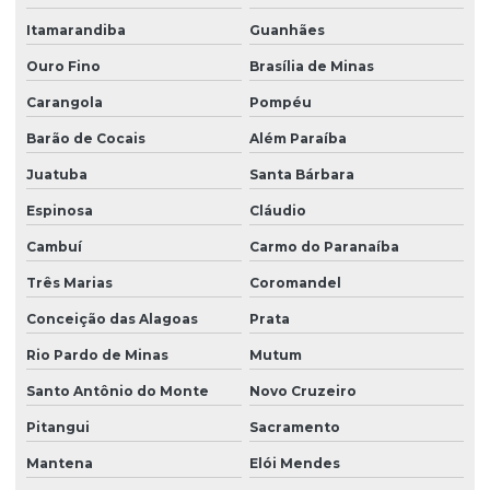
Venda de peças para pontes rolantes
Itamarandiba
Guanhães
Venda de talha cabo de aço
Ouro Fino
Brasília de Minas
Venda de talha elétrica
Carangola
Pompéu
Barão de Cocais
Além Paraíba
Venda de talha elétrica de grau alimentício
Juatuba
Santa Bárbara
Venda de talha elétrica para usina hidrelétrica
Espinosa
Cláudio
Cambuí
Carmo do Paranaíba
Três Marias
Coromandel
Conceição das Alagoas
Prata
Rio Pardo de Minas
Mutum
Santo Antônio do Monte
Novo Cruzeiro
Pitangui
Sacramento
Mantena
Elói Mendes