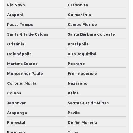
Rio Novo
Carbonita
Araporã
Guimarânia
Passa Tempo
Campo Florido
Santa Rita de Caldas
Santa Bárbara do Leste
Orizânia
Pratápolis
Delfinópolis
Alto Jequitibá
Martins Soares
Pocrane
Monsenhor Paulo
Frei Inocêncio
Coronel Murta
Nazareno
Coluna
Pains
Japonvar
Santa Cruz de Minas
Araponga
Pavão
Florestal
Delfim Moreira
Formoso
Tiros