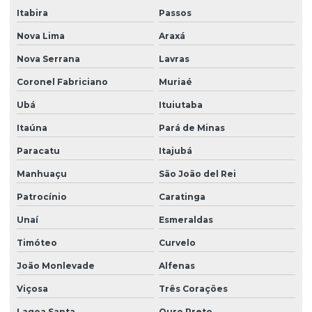
Itabira
Passos
Peças para pontes rolantes de qualquer marca
Nova Lima
Araxá
Peças de reposição para pontes rolantes
Nova Serrana
Lavras
Peças de reposição para talhas
Coronel Fabriciano
Muriaé
Peças sobressalentes multimarcas
Ubá
Ituiutaba
Peças sobressalentes para pontes rolantes
Itaúna
Pará de Minas
Peças para talha elétrica
Paracatu
Itajubá
Ponte rolante fabricante
Manhuaçu
São João del Rei
Patrocínio
Caratinga
Pontes rolante swf
Unaí
Esmeraldas
Pontes rolante e talhas para ambientes perigosos
Timóteo
Curvelo
Projetos especiais em pontes rolantes
João Monlevade
Alfenas
Projetos especiais em talhas elétricas
Viçosa
Três Corações
Radio controle para ponte rolante
Lagoa Santa
Ouro Preto