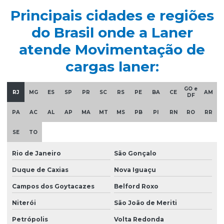
Empresa especializada em manutenção de ponte rolante
Principais cidades e regiões
Empresa de ponte rolante
do Brasil onde a Laner
Empresa de talha elétrica
atende Movimentação de
Empresas de barramento blindado
cargas laner:
Empresas de manutenção em ponte rolante
GO e
RJ
MG
ES
SP
PR
SC
RS
PE
BA
CE
AM
Equipamentos swf krantechnik brasil
DF
Esteira porta cabo para ponte rolante
PA
AC
AL
AP
MA
MT
MS
PB
PI
RN
RO
RR
Fabricação de caminho de rolamento
SE
TO
Fornecedores de cabo de aço
Rio de Janeiro
São Gonçalo
Fornecedores de talha elétrica
Duque de Caxias
Nova Iguaçu
Freio para ponte rolante multimarcas
Campos dos Goytacazes
Belford Roxo
Gancho para ponte rolante
Niterói
São João de Meriti
Importadora de equipamento swf
Petrópolis
Volta Redonda