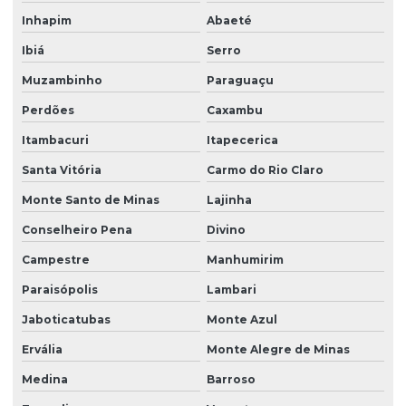
Inhapim
Abaeté
Ibiá
Serro
Muzambinho
Paraguaçu
Perdões
Caxambu
Itambacuri
Itapecerica
Santa Vitória
Carmo do Rio Claro
Monte Santo de Minas
Lajinha
Conselheiro Pena
Divino
Campestre
Manhumirim
Paraisópolis
Lambari
Jaboticatubas
Monte Azul
Ervália
Monte Alegre de Minas
Medina
Barroso