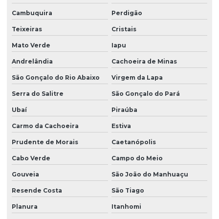
Cambuquira
Perdigão
Teixeiras
Cristais
Mato Verde
Iapu
Andrelândia
Cachoeira de Minas
São Gonçalo do Rio Abaixo
Virgem da Lapa
Serra do Salitre
São Gonçalo do Pará
Ubaí
Piraúba
Carmo da Cachoeira
Estiva
Prudente de Morais
Caetanópolis
Cabo Verde
Campo do Meio
Gouveia
São João do Manhuaçu
Resende Costa
São Tiago
Planura
Itanhomi