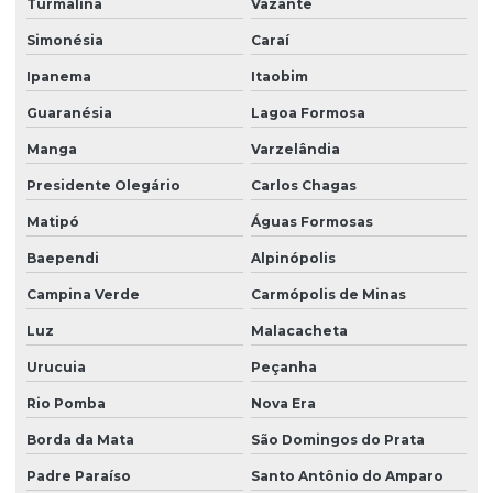
Turmalina
Vazante
Simonésia
Caraí
Ipanema
Itaobim
Guaranésia
Lagoa Formosa
Manga
Varzelândia
Presidente Olegário
Carlos Chagas
Matipó
Águas Formosas
Baependi
Alpinópolis
Campina Verde
Carmópolis de Minas
Luz
Malacacheta
Urucuia
Peçanha
Rio Pomba
Nova Era
Borda da Mata
São Domingos do Prata
Padre Paraíso
Santo Antônio do Amparo