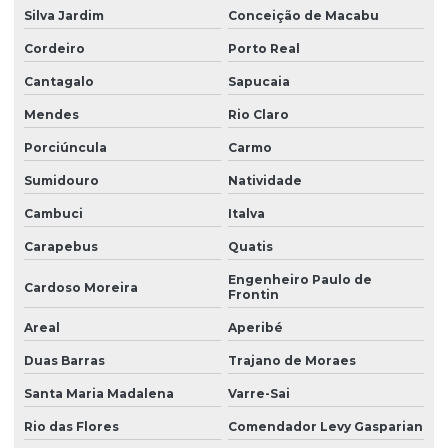
Silva Jardim
Conceição de Macabu
Manutenção preventiva ponte rolante são josé dos pinhais
Cordeiro
Porto Real
Manutenção preventiva de ponte rolante em sc
Cantagalo
Sapucaia
Manutenção preventiva de ponte rolante em sp
Mendes
Rio Claro
Manutenção preventiva em pontes rolantes
Porciúncula
Carmo
Manutenção preventiva de talha elétrica em am
Sumidouro
Natividade
Manutenção preventiva de talha elétrica em mg
Cambuci
Italva
Manutenção preventiva de talha elétrica em pr
Carapebus
Quatis
Engenheiro Paulo de
Manutenção preventiva de talha elétrica em rs
Cardoso Moreira
Frontin
Manutenção preventiva de talha elétrica em sc
Areal
Aperibé
Manutenção preventiva de talha elétrica em sp
Duas Barras
Trajano de Moraes
Manutenção preventiva em talhas elétricas
Santa Maria Madalena
Varre-Sai
Modernização de ponte rolante
Rio das Flores
Comendador Levy Gasparian