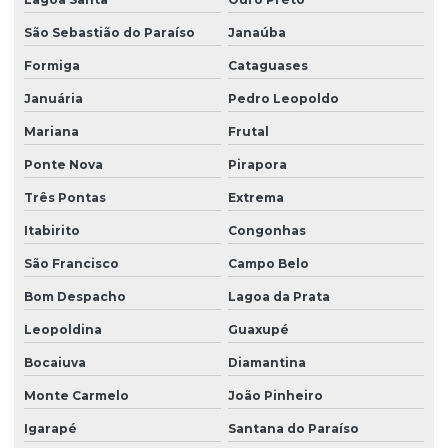
Reforma de caminho de rolamento
São Sebastião do Paraíso
Janaúba
Reforma de ponte rolante
Formiga
Cataguases
Reforma de ponte rolante em am
Januária
Pedro Leopoldo
Reforma de ponte rolante em pr
Mariana
Frutal
Reforma de ponte rolante em rs
Ponte Nova
Pirapora
Reforma de ponte rolante em sc
Três Pontas
Extrema
Itabirito
Congonhas
Reforma de ponte rolante em sp
São Francisco
Campo Belo
Reforma de talha elétrica
Bom Despacho
Lagoa da Prata
Reforma de talha elétrica em am
Leopoldina
Guaxupé
Reforma de talha elétrica em sc
Bocaiuva
Diamantina
Representação swf krantechnik brasil
Monte Carmelo
João Pinheiro
Retrofit de pontes rolantes
Igarapé
Santana do Paraíso