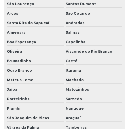
Sensor anti colisão ponte rolante
São Lourenço
Santos Dumont
Sinalizador áudio visual
Arcos
São Gotardo
Sistema festoon para pontes rolantes
Santa Rita do Sapucaí
Andradas
Talha elétrica de corrente
Almenara
Salinas
Talha elétrica para ponte rolante
Boa Esperança
Capelinha
Oliveira
Visconde do Rio Branco
Talhas elétricas de cabo de aço
Brumadinho
Caeté
Talhas elétricas de cabo de aço swf
Ouro Branco
Iturama
Talhas elétricas de corrente swf
Mateus Leme
Machado
Topografia caminho de rolamento
Jaíba
Matozinhos
Treinamento para operadores de ponte rolante
Porteirinha
Sarzedo
Treinamento de ponte rolante
Piumhi
Nanuque
Trilhos para pontes rolantes
São Joaquim de Bicas
Araçuaí
Trilhos de rolamento para pontes rolantes
Várzea da Palma
Taiobeiras