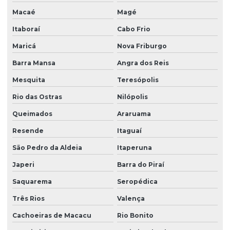
Macaé
Magé
Importadora de peças ponte rolante multimarcas
Itaboraí
Cabo Frio
Instalação de barramento blindado
Maricá
Nova Friburgo
Instalação de nr 12 em pontes rolantes
Barra Mansa
Angra dos Reis
Inversor de frequência para ponte rolante
Mesquita
Teresópolis
Laudo de ponte rolante
Rio das Ostras
Nilópolis
Limitador de carga para ponte rolante
Queimados
Araruama
Manutenção corretiva de ponte rolante em am
Resende
Itaguaí
Manutenção corretiva de ponte rolante em sc
São Pedro da Aldeia
Itaperuna
Manutenção corretiva em pontes rolantes
Japeri
Barra do Piraí
Manutenção corretiva em talhas
Saquarema
Seropédica
Manutenção ponte rolante
Três Rios
Valença
Cachoeiras de Macacu
Rio Bonito
Manutenção ponte rolante rio de janeiro