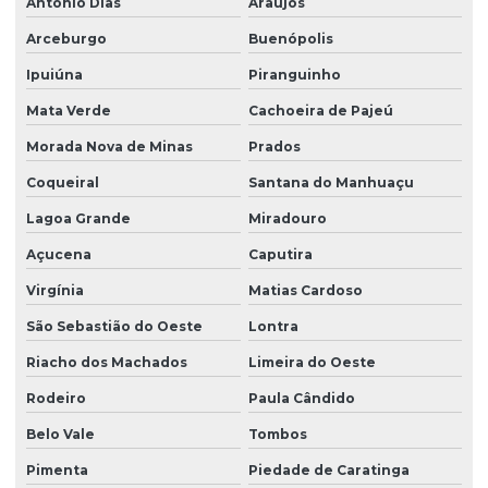
Antônio Dias
Araújos
Arceburgo
Buenópolis
Ipuiúna
Piranguinho
Mata Verde
Cachoeira de Pajeú
Morada Nova de Minas
Prados
Coqueiral
Santana do Manhuaçu
Lagoa Grande
Miradouro
Açucena
Caputira
Virgínia
Matias Cardoso
São Sebastião do Oeste
Lontra
Riacho dos Machados
Limeira do Oeste
Rodeiro
Paula Cândido
Belo Vale
Tombos
Pimenta
Piedade de Caratinga