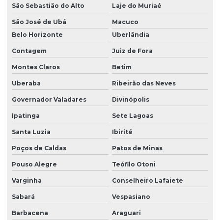
São Sebastião do Alto
Laje do Muriaé
Montagem de barramento blindado
São José de Ubá
Macuco
Montagem de caminho de rolamento
Belo Horizonte
Uberlândia
Montagem e desmontagem de ponte rolante
Contagem
Juiz de Fora
Montagem de ponte rolante
Montes Claros
Betim
Montagem de talha elétrica
Uberaba
Ribeirão das Neves
Motor elétrico para ponte rolante
Governador Valadares
Divinópolis
Motor para ponte rolante
Ipatinga
Sete Lagoas
Motor redutor para ponte rolante
Santa Luzia
Ibirité
Movimentação de cargas laner
Poços de Caldas
Patos de Minas
Pouso Alegre
Teófilo Otoni
Painel elétrico para ponte rolante
Varginha
Conselheiro Lafaiete
Painel elétrico para talha
Sabará
Vespasiano
Peças para ponte rolante
Barbacena
Araguari
Peças para ponte rolante swf