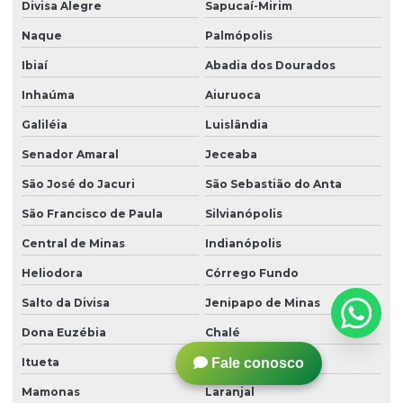
Divisa Alegre
Sapucaí-Mirim
Naque
Palmópolis
Ibiaí
Abadia dos Dourados
Inhaúma
Aiuruoca
Galiléia
Luislândia
Senador Amaral
Jeceaba
São José do Jacuri
São Sebastião do Anta
São Francisco de Paula
Silvianópolis
Central de Minas
Indianópolis
Heliodora
Córrego Fundo
Salto da Divisa
Jenipapo de Minas
Dona Euzébia
Chalé
Fale conosco
Itueta
Piranguçu
Mamonas
Laranjal