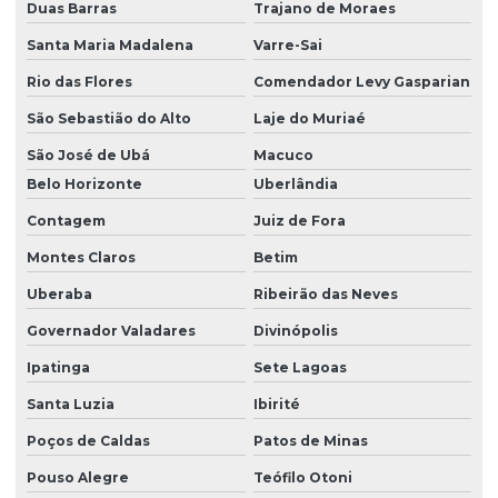
Duas Barras
Trajano de Moraes
Manutenção preventiva de talha elétrica em sp
Santa Maria Madalena
Varre-Sai
Manutenção preventiva em talhas elétricas
Rio das Flores
Comendador Levy Gasparian
Modernização de ponte rolante
São Sebastião do Alto
Laje do Muriaé
São José de Ubá
Macuco
Montagem de barramento blindado
Belo Horizonte
Uberlândia
Montagem de caminho de rolamento
Contagem
Juiz de Fora
Montagem e desmontagem de ponte rolante
Montes Claros
Betim
Montagem de ponte rolante
Uberaba
Ribeirão das Neves
Montagem de talha elétrica
Governador Valadares
Divinópolis
Motor elétrico para ponte rolante
Ipatinga
Sete Lagoas
Motor para ponte rolante
Santa Luzia
Ibirité
Motor redutor para ponte rolante
Poços de Caldas
Patos de Minas
Movimentação de cargas laner
Pouso Alegre
Teófilo Otoni