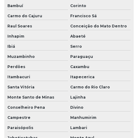
Bambuí
Corinto
Carmo do Cajuru
Francisco Sá
Raul Soares
Conceição do Mato Dentro
Inhapim
Abaeté
Ibiá
Serro
Muzambinho
Paraguaçu
Perdões
Caxambu
Itambacuri
Itapecerica
Santa Vitória
Carmo do Rio Claro
Monte Santo de Minas
Lajinha
Conselheiro Pena
Divino
Campestre
Manhumirim
Paraisópolis
Lambari
Jaboticatubas
Monte Azul