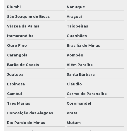
Treinamento para operadores de ponte rolante
Piumhi
Nanuque
Treinamento de ponte rolante
São Joaquim de Bicas
Araçuaí
Trilhos para pontes rolantes
Várzea da Palma
Taiobeiras
Trilhos de rolamento para pontes rolantes
Itamarandiba
Guanhães
Venda de peças para pontes rolantes
Ouro Fino
Brasília de Minas
Venda de talha cabo de aço
Carangola
Pompéu
Venda de talha elétrica
Barão de Cocais
Além Paraíba
Juatuba
Santa Bárbara
Venda de talha elétrica de grau alimentício
Espinosa
Cláudio
Venda de talha elétrica para usina hidrelétrica
Cambuí
Carmo do Paranaíba
Três Marias
Coromandel
Conceição das Alagoas
Prata
Rio Pardo de Minas
Mutum