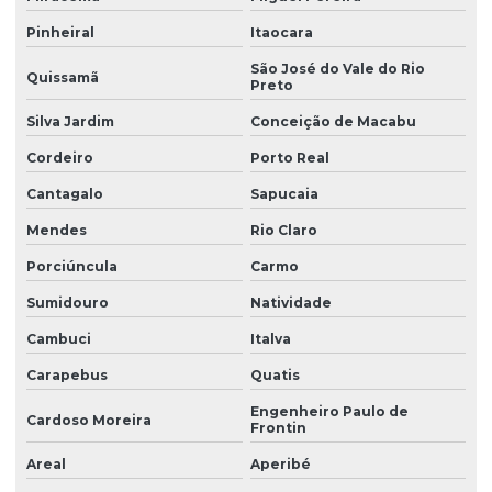
Manutenção preventiva de ponte rolante em mg
Pinheiral
Itaocara
Manutenção preventiva de ponte rolante em pr
São José do Vale do Rio
Quissamã
Preto
Manutenção preventiva ponte rolante rio do sul
Silva Jardim
Conceição de Macabu
Manutenção preventiva de ponte rolante em rs
Cordeiro
Porto Real
Manutenção preventiva ponte rolante são josé dos pinhais
Cantagalo
Sapucaia
Manutenção preventiva de ponte rolante em sc
Mendes
Rio Claro
Manutenção preventiva de ponte rolante em sp
Porciúncula
Carmo
Manutenção preventiva em pontes rolantes
Sumidouro
Natividade
Manutenção preventiva de talha elétrica em am
Cambuci
Italva
Manutenção preventiva de talha elétrica em mg
Carapebus
Quatis
Manutenção preventiva de talha elétrica em pr
Engenheiro Paulo de
Cardoso Moreira
Frontin
Manutenção preventiva de talha elétrica em rs
Areal
Aperibé
Manutenção preventiva de talha elétrica em sc