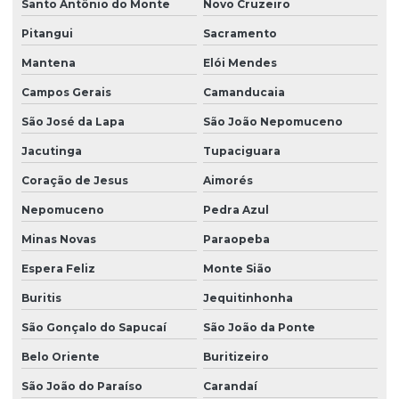
Santo Antônio do Monte
Novo Cruzeiro
Pitangui
Sacramento
Mantena
Elói Mendes
Campos Gerais
Camanducaia
São José da Lapa
São João Nepomuceno
Jacutinga
Tupaciguara
Coração de Jesus
Aimorés
Nepomuceno
Pedra Azul
Minas Novas
Paraopeba
Espera Feliz
Monte Sião
Buritis
Jequitinhonha
São Gonçalo do Sapucaí
São João da Ponte
Belo Oriente
Buritizeiro
São João do Paraíso
Carandaí