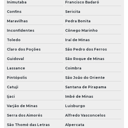
Inimutaba
Francisco Badaró
Confins
Sericita
Maravilhas
Pedra Bonita
Inconfidentes
Cônego Marinho
Toledo
Iraí de Minas
Claro dos Poções
São Pedro dos Ferros
Guidoval
São Roque de Minas
Lassance
Coimbra
Pintópolis
São João do Oriente
Catuji
Santana de Pirapama
Ijaci
Imbé de Minas
Varjão de Minas
Luisburgo
Serra dos Aimorés
Alfredo Vasconcelos
São Thomé das Letras
Alpercata