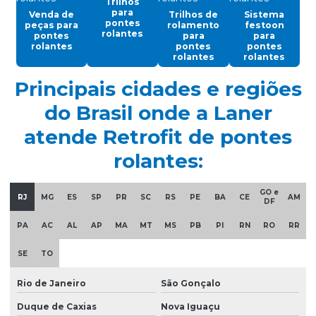
Trilhos
para
Venda de
Trilhos de
Sistema
Cortina de cabo ponte rolante
pontes
peças para
rolamento
festoon
rolantes
pontes
para
para
Discos de freios ponte rolante multimarcas
rolantes
pontes
pontes
rolantes
rolantes
Distribuidor autorizado swf krantechnik brasil
Principais cidades e regiões
Empresa especializada em manutenção de ponte rolante
do Brasil onde a Laner
Empresa de ponte rolante
atende Retrofit de pontes
Empresa de talha elétrica
rolantes:
Empresas de barramento blindado
GO e
Empresas de manutenção em ponte rolante
RJ
MG
ES
SP
PR
SC
RS
PE
BA
CE
AM
DF
Equipamentos swf krantechnik brasil
PA
AC
AL
AP
MA
MT
MS
PB
PI
RN
RO
RR
Esteira porta cabo para ponte rolante
SE
TO
Fabricação de caminho de rolamento
Rio de Janeiro
São Gonçalo
Fornecedores de cabo de aço
Duque de Caxias
Nova Iguaçu