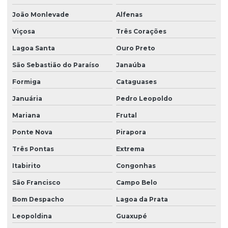
Pontes rolante e talhas para ambientes perigosos
João Monlevade
Alfenas
Projetos especiais em pontes rolantes
Viçosa
Três Corações
Projetos especiais em talhas elétricas
Lagoa Santa
Ouro Preto
Radio controle para ponte rolante
São Sebastião do Paraíso
Janaúba
Reforma de caminho de rolamento
Formiga
Cataguases
Reforma de ponte rolante
Januária
Pedro Leopoldo
Reforma de ponte rolante em am
Mariana
Frutal
Reforma de ponte rolante em pr
Ponte Nova
Pirapora
Reforma de ponte rolante em rs
Três Pontas
Extrema
Reforma de ponte rolante em sc
Itabirito
Congonhas
São Francisco
Campo Belo
Reforma de ponte rolante em sp
Bom Despacho
Lagoa da Prata
Reforma de talha elétrica
Leopoldina
Guaxupé
Reforma de talha elétrica em am