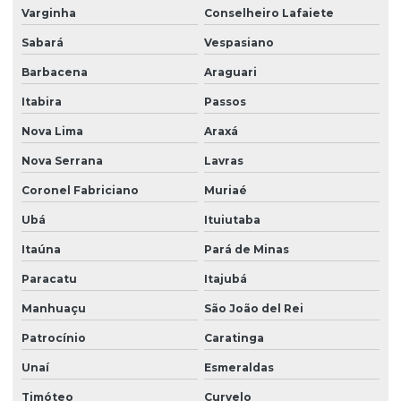
Varginha
Conselheiro Lafaiete
Painel elétrico para ponte rolante
Sabará
Vespasiano
Painel elétrico para talha
Barbacena
Araguari
Peças para ponte rolante
Itabira
Passos
Peças para ponte rolante swf
Nova Lima
Araxá
Peças para pontes rolantes de qualquer marca
Nova Serrana
Lavras
Peças de reposição para pontes rolantes
Coronel Fabriciano
Muriaé
Peças de reposição para talhas
Ubá
Ituiutaba
Peças sobressalentes multimarcas
Itaúna
Pará de Minas
Peças sobressalentes para pontes rolantes
Paracatu
Itajubá
Peças para talha elétrica
Manhuaçu
São João del Rei
Ponte rolante fabricante
Patrocínio
Caratinga
Unaí
Esmeraldas
Pontes rolante swf
Timóteo
Curvelo