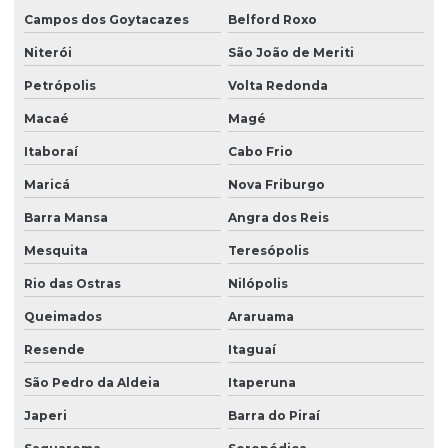
Fornecedores de talha elétrica
Campos dos Goytacazes
Belford Roxo
Freio para ponte rolante multimarcas
Niterói
São João de Meriti
Gancho para ponte rolante
Petrópolis
Volta Redonda
Importadora de equipamento swf
Macaé
Magé
Itaboraí
Cabo Frio
Importadora de peças ponte rolante multimarcas
Maricá
Nova Friburgo
Instalação de barramento blindado
Barra Mansa
Angra dos Reis
Instalação de nr 12 em pontes rolantes
Mesquita
Teresópolis
Inversor de frequência para ponte rolante
Rio das Ostras
Nilópolis
Laudo de ponte rolante
Queimados
Araruama
Limitador de carga para ponte rolante
Resende
Itaguaí
Manutenção corretiva de ponte rolante em am
São Pedro da Aldeia
Itaperuna
Manutenção corretiva de ponte rolante em sc
Japeri
Barra do Piraí
Manutenção corretiva em pontes rolantes