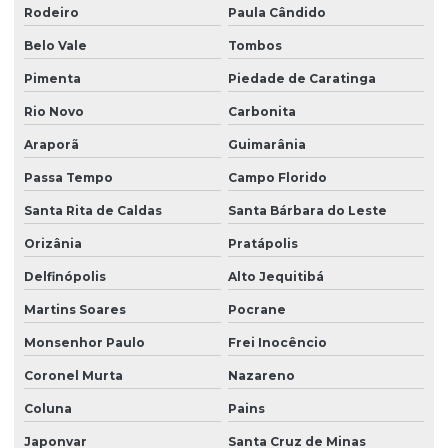
Rodeiro
Paula Cândido
Belo Vale
Tombos
Pimenta
Piedade de Caratinga
Rio Novo
Carbonita
Araporã
Guimarânia
Passa Tempo
Campo Florido
Santa Rita de Caldas
Santa Bárbara do Leste
Orizânia
Pratápolis
Delfinópolis
Alto Jequitibá
Martins Soares
Pocrane
Monsenhor Paulo
Frei Inocêncio
Coronel Murta
Nazareno
Coluna
Pains
Japonvar
Santa Cruz de Minas