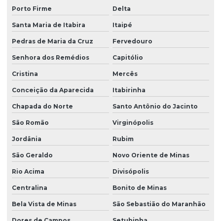
Porto Firme
Delta
Santa Maria de Itabira
Itaipé
Pedras de Maria da Cruz
Fervedouro
Senhora dos Remédios
Capitólio
Cristina
Mercês
Conceição da Aparecida
Itabirinha
Chapada do Norte
Santo Antônio do Jacinto
São Romão
Virginópolis
Jordânia
Rubim
São Geraldo
Novo Oriente de Minas
Rio Acima
Divisópolis
Centralina
Bonito de Minas
Bela Vista de Minas
São Sebastião do Maranhão
Dores de Campos
Setubinha