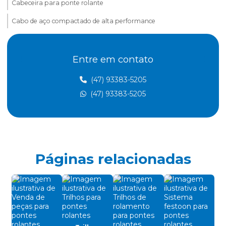
Cabeceira para ponte rolante
Cabo de aço compactado de alta performance
Cabo de aço para elevação de carga
Entre em contato
Cabo de aço para elevadores
Cabo de aço para içamento de carga
(47) 93383-5205
(47) 93383-5205
Cabo de aço para movimentação de carga
Cabo de aço para ponte rolante
Cabo de aço para talha elétrica
Caminho de rolamento para pontes rolantes
Páginas relacionadas
Célula carga industrial
Célula de carga para ponte rolante
Chave fim de curso para ponte rolante
Controle remoto para ponte rolante