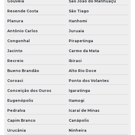
Gouveia
São João do Manhuaçu
Resende Costa
São Tiago
Planura
Itanhomi
Antônio Carlos
Juruaia
Congonhal
Pirapetinga
Jacinto
Carmo da Mata
Recreio
Ibiraci
Bueno Brandão
Alto Rio Doce
Coroaci
Ponto dos Volantes
Conceição dos Ouros
Igaratinga
Eugenópolis
Itamogi
Pedralva
Icaraí de Minas
Capim Branco
Canápolis
Urucânia
Ninheira