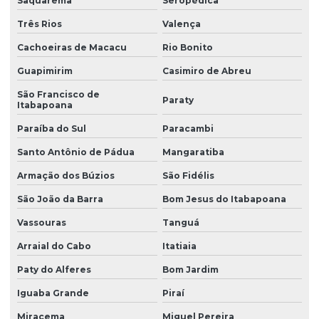
Saquarema
Seropédica
Manutenção corretiva em talhas
Três Rios
Valença
Manutenção ponte rolante
Cachoeiras de Macacu
Rio Bonito
Guapimirim
Casimiro de Abreu
Manutenção ponte rolante rio de janeiro
São Francisco de
Manutenção ponte rolante santa catarina
Paraty
Itabapoana
Manutenção ponte rolante swf
Paraíba do Sul
Paracambi
Manutenção preventiva de ponte rolante em am
Santo Antônio de Pádua
Mangaratiba
Manutenção preventiva ponte rolante araquari
Armação dos Búzios
São Fidélis
São João da Barra
Bom Jesus do Itabapoana
Manutenção preventiva ponte rolante caxias do sul
Vassouras
Tanguá
Manutenção preventiva ponte rolante curitiba
Arraial do Cabo
Itatiaia
Manutenção preventiva ponte rolante itajaí
Paty do Alferes
Bom Jardim
Manutenção preventiva ponte rolante jaraguá do sul
Iguaba Grande
Piraí
Manutenção preventiva ponte rolante joinville
Miracema
Miguel Pereira