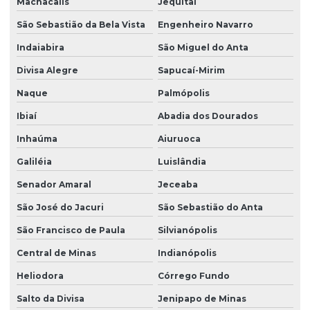
Machacalis
Jequitaí
São Sebastião da Bela Vista
Engenheiro Navarro
Indaiabira
São Miguel do Anta
Divisa Alegre
Sapucaí-Mirim
Naque
Palmópolis
Ibiaí
Abadia dos Dourados
Inhaúma
Aiuruoca
Galiléia
Luislândia
Senador Amaral
Jeceaba
São José do Jacuri
São Sebastião do Anta
São Francisco de Paula
Silvianópolis
Central de Minas
Indianópolis
Heliodora
Córrego Fundo
Salto da Divisa
Jenipapo de Minas