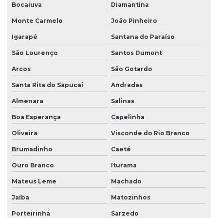
Bocaiuva
Diamantina
Reforma de talha elétrica em sc
Monte Carmelo
João Pinheiro
Representação swf krantechnik brasil
Igarapé
Santana do Paraíso
Retrofit de pontes rolantes
São Lourenço
Santos Dumont
Sensor anti colisão ponte rolante
Arcos
São Gotardo
Sinalizador áudio visual
Santa Rita do Sapucaí
Andradas
Sistema festoon para pontes rolantes
Almenara
Salinas
Talha elétrica de corrente
Boa Esperança
Capelinha
Talha elétrica para ponte rolante
Oliveira
Visconde do Rio Branco
Brumadinho
Caeté
Talhas elétricas de cabo de aço
Ouro Branco
Iturama
Talhas elétricas de cabo de aço swf
Mateus Leme
Machado
Talhas elétricas de corrente swf
Jaíba
Matozinhos
Topografia caminho de rolamento
Porteirinha
Sarzedo