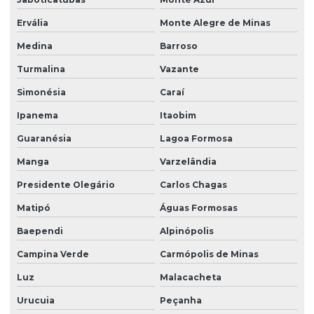
Ervália
Monte Alegre de Minas
Medina
Barroso
Turmalina
Vazante
Simonésia
Caraí
Ipanema
Itaobim
Guaranésia
Lagoa Formosa
Manga
Varzelândia
Presidente Olegário
Carlos Chagas
Matipó
Águas Formosas
Baependi
Alpinópolis
Campina Verde
Carmópolis de Minas
Luz
Malacacheta
Urucuia
Peçanha