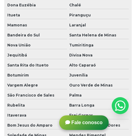
Dona Euzébia
Chalé
Itueta
Piranguçu
Mamonas
Laranjal
Bandeira do Sul
Santa Helena de Minas
Nova União
Tumiritinga
Jequitibá
Divisa Nova
Santa Rita do Itueto
Alto Caparaó
Botumirim
Juvenília
Vargem Alegre
Ouro Verde de Minas
São Francisco de Sales
Palma
Rubelita
Barra Longa
Itaverava
Frei Gaspar
Fale conosco
Bom Jesus do Amparo
São Domingos das Dores
Soledade de Minas
Mendes Pimentel