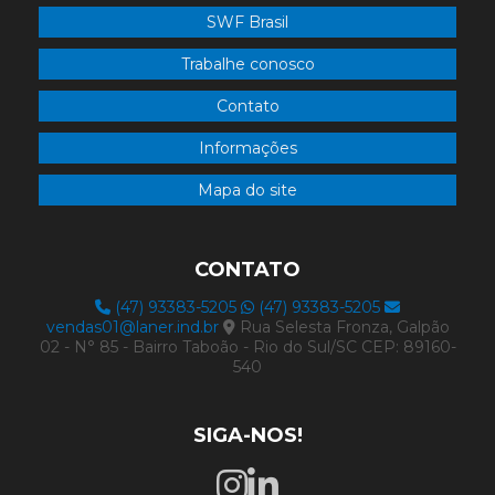
SWF Brasil
Trabalhe conosco
Contato
Informações
Mapa do site
CONTATO
(47) 93383-5205
(47) 93383-5205
vendas01@laner.ind.br
Rua Selesta Fronza, Galpão
02 - N° 85 - Bairro Taboão - Rio do Sul/SC CEP: 89160-
540
SIGA-NOS!